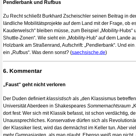
Pendlerbank und Rufbus
Zu Recht schließt Burkhard Zscheischler seinen Beitrag in de
ländliche Mobilitätsprojekte auf dem Land mit der Frage, ob e
Kauderwelsch“ bleiben müsse, zum Beispiel „Mobility-Hubs“ 
Shuttle-Zonen“. Wie sieht ein „Mobility-Hub‟ auf dem Lande a
Holzbank am Straßenrand, Aufschrift: „Pendlerbank“. Und ein „
ein „Rufbus“. Was denn sonst? (
saechsische.de
)
6. Kommentar
„Faust“ geht nicht verloren
Der Duden definiert
klassistisch
als „den Klassismus betreffe
Universität Aberdeen in Shakespeares
Sommernachtsraum
„K
dort fest: Wer sich mit Klassik befasst, ist schon verdächtig, der
Unaussprechliches. Konservative dürfen sich als Revolutionä
der Klassiker liest, wird das demnächst im Keller tun. Aber vi
mehr Gymnasiasten, als man glaubt. Ebenso weiß man nicht,