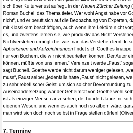
sich über Kulturverlust aufregt. In der
Neuen Zürcher Zeitung
(
Roman Bucheli das Thema tiefer. Wer wohl Angst habe vor Goeth
nicht“, und er beruft sich auf die Beobachtung von Experten,
mit Klassikern beschäftigen, auch wenn ihre Lektüre nicht vorg
es, und zweitens lernen sie, wie produktiv das Nicht-Verstehe
Nichtverstehen ermögliche, wie man das Verstehen lernt. In 
Aphorismen und Aufzeichnungen
findet sich Goethes knappe F
nur von Büchern, die wir nicht beurteilen können. Der Autor e
können, müßte von uns lernen.“ Vereinzelt werde „Faust“ sogar 
sagt Bucheli. Goethe werde nicht darum weniger gelesen, „we
muss“, Faust selber „jedenfalls hätte ‚Faust‘ nicht gelesen, w
zu sehr rebellischer Geist, um sich solcher Bevormundung zu
Auseinandersetzung war der Geheimrat von Goethe wohl selbs
ist als einziger Mensch anzusehen, der hundert Jahre mit sich 
eigenen Wesen, und wenn es auch noch so albern wäre, ganz a
man wird sich doch noch selbst in Frage stellen dürfen! (Oliver
7. Termine