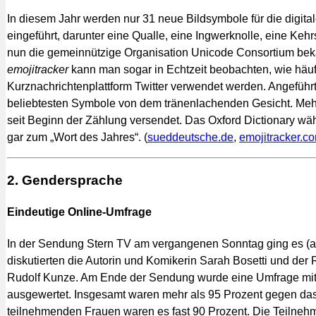
In diesem Jahr werden nur 31 neue Bildsymbole für die digit
eingeführt, darunter eine Qualle, eine Ingwerknolle, eine Kehr
nun die gemeinnützige Organisation Unicode Consortium beka
emojitracker
kann man sogar in Echtzeit beobachten, wie häuf
Kurznachrichtenplattform Twitter verwendet werden. Angeführt 
beliebtesten Symbole von dem tränenlachenden Gesicht. Mehr
seit Beginn der Zählung versendet. Das Oxford Dictionary wä
gar zum „Wort des Jahres“. (
sueddeutsche.de
,
emojitracker.c
2. Gendersprache
Eindeutige Online-Umfrage
In der Sendung Stern TV am vergangenen Sonntag ging es (
diskutierten die Autorin und Komikerin Sarah Bosetti und der 
Rudolf Kunze. Am Ende der Sendung wurde eine Umfrage mit
ausgewertet. Insgesamt waren mehr als 95 Prozent gegen da
teilnehmenden Frauen waren es fast 90 Prozent. Die Teilnehmer