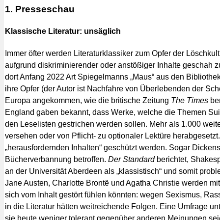
1. Presseschau
Klassische Literatur: unsäglich
Immer öfter werden Literaturklassiker zum Opfer der Löschkult
aufgrund diskriminierender oder anstößiger Inhalte geschah
dort Anfang 2022 Art Spiegelmanns „Maus“ aus den Bibliothek
ihre Opfer (der Autor ist Nachfahre von Überlebenden der Sch
Europa angekommen, wie die britische Zeitung
The Times
ber
England gaben bekannt, dass Werke, welche die Themen Suiz
den Leselisten gestrichen werden sollen. Mehr als 1.000 wei
versehen oder von Pflicht- zu optionaler Lektüre herabgesetzt.
„herausfordernden Inhalten“ geschützt werden. Sogar Dicken
Bücherverbannung betroffen.
Der Standard
berichtet, Shake
an der Universität Aberdeen als „klassistisch“ und somit prob
Jane Austen, Charlotte Brontë und Agatha Christie werden mi
sich vom Inhalt gestört fühlen könnten: wegen Sexismus, Rassi
in die Literatur hätten weitreichende Folgen. Eine Umfrage un
sie heute weniger tolerant gegenüber anderen Meinungen sei