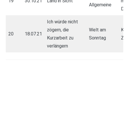
19
30.10.21
Länd in Sicht
mac
Allgemeine
Den
Ich würde nicht
zögern, die
Welt am
Kur
20
18.07.21
Kurzarbeit zu
Sonntag
Zei
verlängern