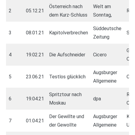
Österreich nach
Welt am
2
05.12.21
Rüc
dem Kurz-Schluss
Sonntag,
Süddeutsche
3
08.01.21
Kapitolverbrechen
Stu
Zeitung
Ger
4
19.02.21
Die Aufschneider
Cicero
Cor
Augsburger
5
23.06.21
Testlos glücklich
Cor
Allgemeine
Spritztour nach
Rei
6
19.04.21
dpa
Moskau
Cor
Der Gewillte und
Augsburger
Kan
7
01.04.21
der Gewollte
Allgemeine
Uni