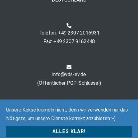
Telefon: +49 2307 2016931
Fax: +49 2307 9162448
info@vds-ev.de
(
Öffentlicher PGP-Schlüssel
)
Unsere Kekse krümeln nicht, denn wir verwenden nur das
Nötigste, um unsere Dienste korrekt anzubieten :-)
ALLES KLAR!
Copyright © 2026
Verein Deutsche Sprache e. V.
. All rights
reserved. Theme:
Cenote
by ThemeGrill. Powered by