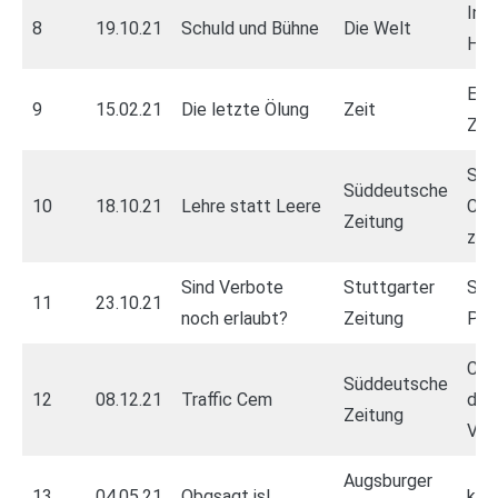
Ins
8
19.10.21
Schuld und Bühne
Die Welt
Her
End
9
15.02.21
Die letzte Ölung
Zeit
Zeit
Stu
Süddeutsche
10
18.10.21
Lehre statt Leere
Cor
Zeitung
zur
Sind Verbote
Stuttgarter
Str
11
23.10.21
noch erlaubt?
Zeitung
Poli
Cem
Süddeutsche
12
08.12.21
Traffic Cem
dem
Zeitung
Ver
Augsburger
13
04.05.21
Obgsagt is!
kei