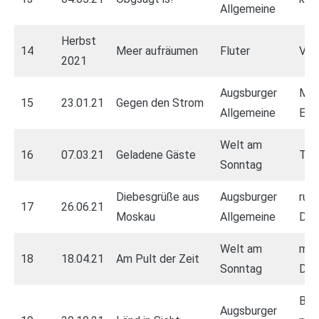
Allgemeine
Herbst
14
Meer aufräumen
Fluter
Ver
2021
Augsburger
Maz
15
23.01.21
Gegen den Strom
Allgemeine
Ele
Welt am
16
07.03.21
Geladene Gäste
Tes
Sonntag
Diebesgrüße aus
Augsburger
rus
17
26.06.21
Moskau
Allgemeine
Deu
Welt am
mod
18
18.04.21
Am Pult der Zeit
Sonntag
Dir
Bad
Augsburger