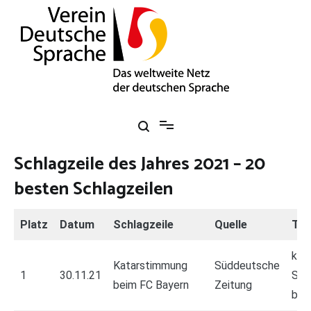
Zum
Inhalt
springen
Verein Deutsche Sprache e. V.
Das weltweite Netz der deutschen Sprache
Schlagzeile des Jahres 2021 – 20
besten Schlagzeilen
Platz
Datum
Schlagzeile
Quelle
Th
kon
Katarstimmung
Süddeutsche
1
30.11.21
Spo
beim FC Bayern
Zeitung
bei