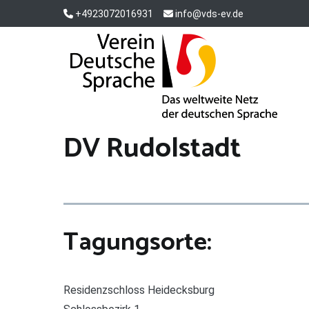
Zum
+4923072016931
info@vds-ev.de
Inhalt
springen
Verein Deutsche Sprache e. V.
Das weltweite Netz der deutschen Sprache
DV Rudolstadt
Tagungsorte:
Residenzschloss Heidecksburg