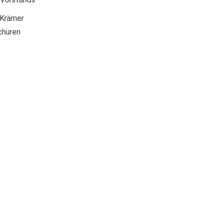
 Krämer
chüren