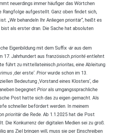
kommt neuerdings immer häufiger das Wörtchen
ne Rangfolge aufgestellt. Ganz oben findet sich,
st. „Wir behandeln Ihr Anliegen prioritär“, heißt es
 bist als erster dran. Die Sache hat absoluten
sche Eigenbildung mit dem Suffix
-är
aus dem
im 17. Jahrhundert aus französisch
priorité
entlehnt
e führt zu mittellateinisch
prioritas
, eine Ableitung
primus
‚der erste‘.
Prior
wurde schon im 13.
ziellen Bedeutung ‚Vorstand eines Klosters‘, die
 Daneben begegnet
Prior
als umgangssprachliche
tsche Post hatte sich das zu eigen gemacht. Als
efe schneller befördert werden. In meinem
von
prioritär
die Rede. Ab 1.1.2025 hat die Post
t. Die Konkurrenz der digitalen Medien sei zu groß.
ig ans Ziel bringen will, muss sie per Einschreiben