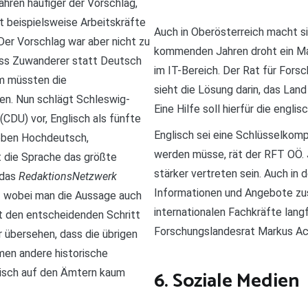
hren häufiger der Vorschlag,
t beispielsweise Arbeitskräfte
Auch in Oberösterreich macht s
Der Vorschlag war aber nicht zu
kommenden Jahren droht ein Ma
ass Zuwanderer statt Deutsch
im IT-Bereich. Der Rat für For
em müssten die
sieht die Lösung darin, das Land
n. Nun schlägt Schleswig-
Eine Hilfe soll hierfür die engli
CDU) vor, Englisch als fünfte
Englisch sei eine Schlüsselkomp
neben Hochdeutsch,
werden müsse, rät der RFT OÖ. J
st die Sprache das größte
stärker vertreten sein. Auch in
 das
RedaktionsNetzwerk
Informationen und Angebote zus
 wobei man die Aussage auch
internationalen Fachkräfte langf
t den entscheidenden Schritt
Forschungslandesrat Markus Ach
r übersehen, dass die übrigen
men andere historische
6. Soziale Medien
glisch auf den Ämtern kaum