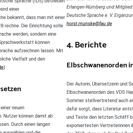
eutsche Sprache (IDS) betrieben
Erlangen-Nürnberg und Mitglied
rend einer
Deutsche Sprache e. V. Ergänzun
he bekannt, dass man mit einer
horst.munske@fau.de
rechne. Die Einrichtung solle
rache werden, sondern eine
4. Berichte
n Sprachwerkstatt können
prache aufzeichnen lassen. Mit
iche Vielfalt und den
Elbschwanenorden i
de
)
Der Autorin, Übersetzerin und 
setzen
Elbschwanenorden des VDS Hamb
Sommer stellvertretend auch ei
einer neuen
dafür sorgt, dass Literatur ents
n. Nutzer können damit ab
und Texte den letzten Schliff 
ssen. Durch einen langen
exponiertesten Vertreterinnen i
e auswählen und die