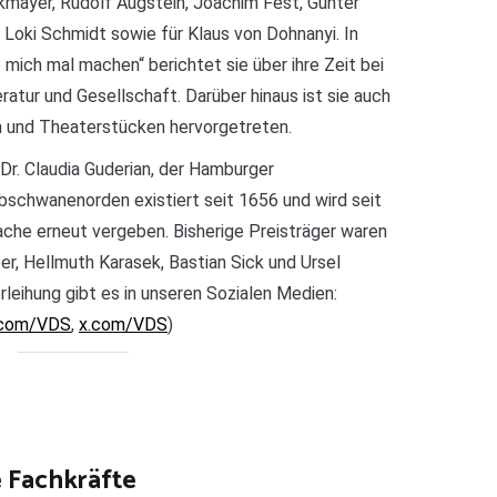
ckmayer, Rudolf Augstein, Joachim Fest, Günter
 Loki Schmidt sowie für Klaus von Dohnanyi. In
 mich mal machen“ berichtet sie über ihre Zeit bei
ratur und Gesellschaft. Darüber hinaus ist sie auch
n und Theaterstücken hervorgetreten.
Dr. Claudia Guderian, der Hamburger
lbschwanenorden existiert seit 1656 und wird seit
he erneut vergeben. Bisherige Preisträger waren
r, Hellmuth Karasek, Bastian Sick und Ursel
rleihung gibt es in unseren Sozialen Medien:
.com/VDS
,
x.com/VDS
)
e Fachkräfte