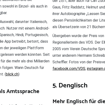
der ZEIT, aber auch für Carl Zu
 sowohl in Einzel- als auch in
Gaus, Fritz Raddatz, Helmut und
gbar.
ihrer Autobiographie „Lassen Sie
diesen Persönlichkeiten der Lite
uswahl, darunter Italienisch,
als Übersetzerin von 21 Bücher
sch. Nutzer mit einem Android-
panisch, Hindi, Portugiesisch,
Übergeben wurde der Preis von 
ie App betreibt, betont, dass
Regionalleiterin des VDS. Der E
n der jeweiligen Plattform
2005 vom Verein Deutsche Sprac
tgelesen werden könnten. Seit
unter anderem Hermann Schreibe
ür die mehr als drei Milliarden
Scheffler. Fotos von der Preisve
n folgen. Wann Deutsch für
facebook.com/VDS
,
instagram
t. (
blick.ch
)
5. Denglisch
 als Amtssprache
Mehr Englisch für di