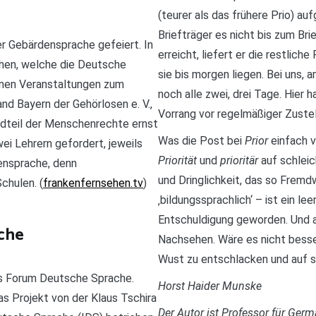
(teurer als das frühere Prio) au
Briefträger es nicht bis zum Bri
r Gebärdensprache gefeiert. In
erreicht, liefert er die restlich
hen, welche die Deutsche
sie bis morgen liegen. Bei uns, 
nen Veranstaltungen zum
noch alle zwei, drei Tage. Hier 
d Bayern der Gehörlosen e. V.,
Vorrang vor regelmäßiger Zustel
dteil der Menschenrechte ernst
Was die Post bei
Prior
einfach v
ei Lehrern gefordert, jeweils
Priorität
und
prioritär
auf schlei
densprache, denn
und Dringlichkeit, das so Fremd
chulen. (
frankenfernsehen.tv
)
‚bildungssprachlich‘ – ist ein l
Entschuldigung geworden. Und a
che
Nachsehen. Wäre es nicht besser
Wust zu entschlacken und auf s
s Forum Deutsche Sprache.
Horst Haider Munske
as Projekt von der Klaus Tschira
Der Autor ist Professor für Ger