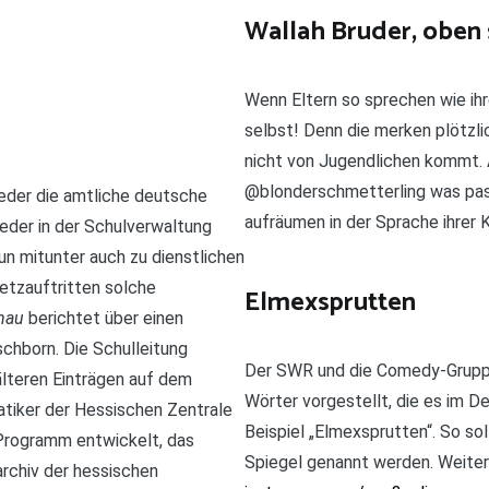
Wallah Bruder, oben
Wenn Eltern so sprechen wie ihre
selbst! Denn die merken plötzl
nicht von Jugendlichen kommt. 
@blonderschmetterling was pass
ieder die amtliche deutsche
aufräumen in der Sprache ihrer K
der in der Schulverwaltung
un mitunter auch zu dienstlichen
etzauftritten solche
Elmexsprutten
hau
berichtet über einen
schborn. Die Schulleitung
Der SWR und die Comedy-Grupp
älteren Einträgen auf dem
Wörter vorgestellt, die es im D
tiker der Hessischen Zentrale
Beispiel „Elmexsprutten“. So so
 Programm entwickelt, das
Spiegel genannt werden. Weitere
rchiv der hessischen