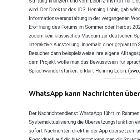
Stiftung finanziert und vom Leibniz-Institut für D
wird. Der Direktor des IDS, Henning Lobin, gab wäh
Informationsveranstaltung in der vergangenen Woc
Eröffnung des Forums im Sommer oder Herbst 2028 
zudem kein klassisches Museum zur deutschen Sp
interaktive Ausstellung. Innerhalb einer geplante
Besucher dann beispielsweise ihre eigene Alltagss
dem Projekt wolle man das Bewusstsein für sprachl
Sprachwandel stärken, erklärt Henning Lobin. (
swr.
WhatsApp kann Nachrichten über
Der Nachrichtendienst WhatsApp führt im Rahmen 
Systemaktualisierung die Übersetzungsfunktion ei
sofort Nachrichten direkt in der App übersetzen la
Fingerdruck auf die Nachricht kann man die Sprach