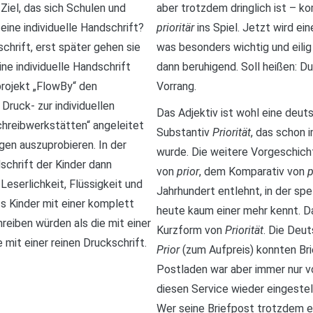
 Ziel, das sich Schulen und
aber trotzdem dringlich ist – 
ine individuelle Handschrift?
prioritär
ins Spiel. Jetzt wird ei
chrift, erst später gehen sie
was besonders wichtig und eilig i
ine individuelle Handschrift
dann beruhigend. Soll heißen: Du
projekt „FlowBy“ den
Vorrang.
Druck- zur individuellen
Das Adjektiv ist wohl eine deut
chreibwerkstätten“ angeleitet
Substantiv
Priorität
, das schon 
en auszuprobieren. In der
wurde. Die weitere Vorgeschicht
schrift der Kinder dann
von
prior
, dem Komparativ von
 Leserlichkeit, Flüssigkeit und
Jahrhundert entlehnt, in der spe
s Kinder mit einer komplett
heute kaum einer mehr kennt.
reiben würden als die mit einer
Kurzform von
Priorität
. Die Deu
 mit einer reinen Druckschrift.
Prior
(zum Aufpreis) konnten Bri
Postladen war aber immer nur 
diesen Service wieder eingestell
Wer seine Briefpost trotzdem eil