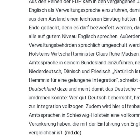
Aus den Reihen der FDP kam in den vergangenen Ja
Englisch als Verwaltungssprache einzuführen, dami
aus dem Ausland einen leichteren Einstieg hätten. 
Ende gedacht, denn es darf bezweifelt werden, d
alle auf gutem Niveau Englisch sprechen. Außerd
Verwaltungsbehörden sprachlich umgeschult werde
Holsteins Wirtschaftsminister Claus Ruhe Madsen (
Amtssprache in seinem Bundesland einzuführen, 
Niederdeutsch, Dänisch und Friesisch. „Natürlich i
Hemmnis für eine gelungene Integration“, schreibt
Deutschland
dazu und meint damit das Deutsche –
umdrehen könnte: Wer gut Deutsch beherrscht, ha
zur Integration vollzogen. Zudem wird hier offenba
Amtssprachen in Schleswig-Holstein eine vollkom
Verankerung haben, die mit der Einführung von En
vergleichbar ist. (
rnd.de
)