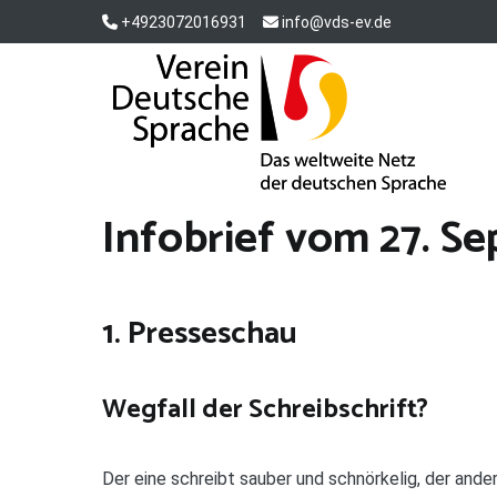
Zum
+4923072016931
info@vds-ev.de
Inhalt
springen
Verein Deutsche Sprache e. V.
Das weltweite Netz der deutschen Sprache
Infobrief vom 27. Se
1. Presseschau
Wegfall der Schreibschrift?
Der eine schreibt sauber und schnörkelig, der ande