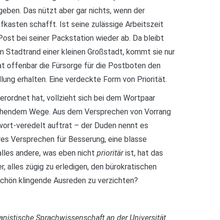
fgeben. Das nützt aber gar nichts, wenn der
efkasten schafft. Ist seine zulässige Arbeitszeit
e Post bei seiner Packstation wieder ab. Da bleibt
am Stadtrand einer kleinen Großstadt, kommt sie nur
hat offenbar die Fürsorge für die Postboten den
lung erhalten. Eine verdeckte Form von Priorität.
erordnet hat, vollzieht sich bei dem Wortpaar
chendem Wege. Aus dem Versprechen von Vorrang
wort-veredelt auftrat – der Duden nennt es
eeres Versprechen für Besserung, eine blasse
lles andere, was eben nicht
prioritär
ist, hat das
, alles zügig zu erledigen, den bürokratischen
chön klingende Ausreden zu verzichten?
manistische Sprachwissenschaft an der Universität