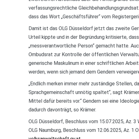
verfassungsrechtliche Gleichbehandlungsgrundsatz i
dass das Wort „Geschäftsführer“ vom Registerger
Damit ist das OLG Düsseldorf jetzt das zweite Ger
Urteil kippte und in der Begründung kritisierte, d
„messverantwortliche Person“ gemacht hatte. Auch
Ombudsrat zur Kontrolle der öffentlichen Verwaltung
generische Maskulinum in einer schriftlichen Arbe
werden, wenn sich jemand dem Gendern verweigere
„Endlich merken immer mehr zuständige Stellen, d
Sprachgemeinschaft unnötig spaltet“, sagt Krämer,
Mittel dafür bereits vor.“ Gendern sei eine Ideolo
dadurch davonträgt, so Krämer.
OLG Düsseldorf, Beschluss vom 15.07.2025, Az. 3
OLG Naumburg, Beschluss vom 12.06.2025, Az. 1 
volksanwaltschaft.gv.at