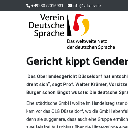
Zum
+4923072016931
info@vds-ev.de
Inhalt
springen
Verein Deutsche Sprache e. V.
Das weltweite Netz der deutschen Sprache
Gericht kippt Gende
Das Oberlandesgericht Düsseldorf hat entschi
dreht sich“, sagt Prof. Walter Krämer, Vorsitz
Bürger schon längst wusste: Die deutsche Spr
Eine städtische GmbH wollte im Handelsregister de
kam vor das OLG Düsseldorf, wo die GmbH ebenfall
denn sie suggeriere, dass auch eine Gruppe ermäc
zweifelsfrei Aufschluss über die Hintergründe eine