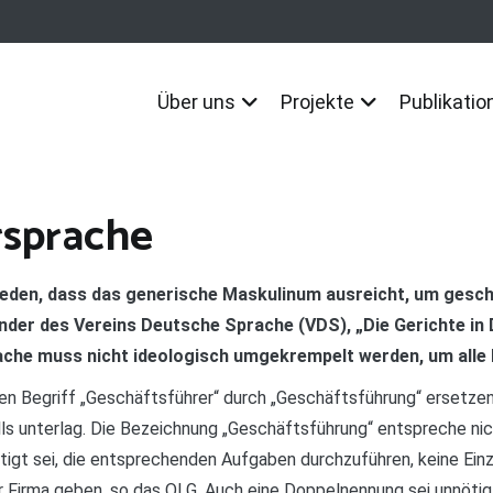
Über uns
Projekte
Publikatio
rsprache
eden, dass das generische Maskulinum ausreicht, um gesc
ender des Vereins Deutsche Sprache (VDS), „Die Gerichte in
ache muss nicht ideologisch umgekrempelt werden, um all
n Begriff „Geschäftsführer“ durch „Geschäftsführung“ ersetzen l
s unterlag. Die Bezeichnung „Geschäftsführung“ entspreche nich
htigt sei, die entsprechenden Aufgaben durchzuführen, keine Ei
r Firma geben, so das OLG. Auch eine Doppelnennung sei unnötig,