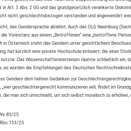
n Art. 3 Abs. 2 GG und das grundgesetzlich verankerte Diskrimini
icht nicht geschlechtsbezogen verstanden und angewendet werd
icht, das Gendersprache ablehnt. Auch das OLG Naumburg (Sachse
ass die Vorinstanz aus einem „Betroffenen“ eine „betroffene Per
 in Österreich steht das Gendern unter gerichtlichem Beschuss.
, hat kürzlich eine private Hochschule kritisiert, die einer Stu
it nutzte. Das Wissenschaftsministerium räumte schließlich ein,
, es würden die Empfehlungen des Deutschen Rechtschreibrate
ass Gendern dem hehren Gedanken zur Geschlechtergerechtigkeit 
 „wer geschlechtergerecht kommunizieren will, findet im Grundg
gie, die man sich umschnallt, um sich selbst moralisch zu erhöhe
 Wx 85/25
ORbs 133/25