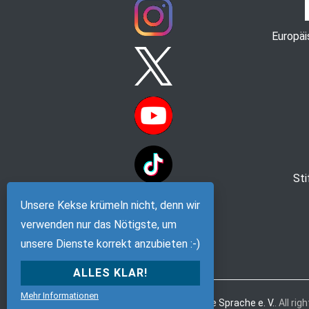
Europä
St
Unsere Kekse krümeln nicht, denn wir
verwenden nur das Nötigste, um
unsere Dienste korrekt anzubieten :-)
ALLES KLAR!
Mehr Informationen
Copyright © 2026
Verein Deutsche Sprache e. V.
. All ri