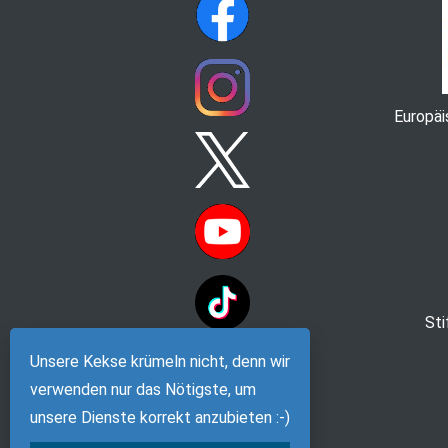
Europä
St
Unsere Kekse krümeln nicht, denn wir
verwenden nur das Nötigste, um
unsere Dienste korrekt anzubieten :-)