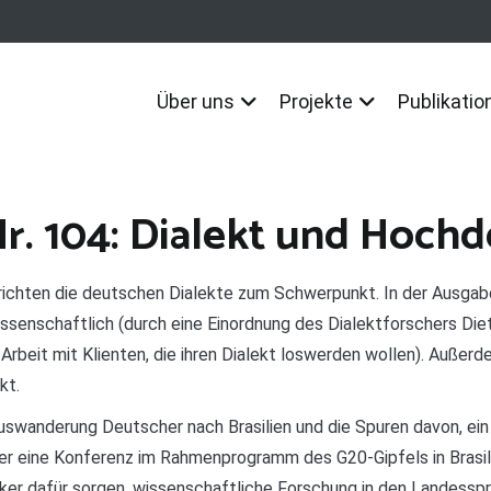
Über uns
Projekte
Publikatio
r. 104: Dialekt und Hoch
richten die deutschen Dialekte zum Schwerpunkt. In der Ausgab
senschaftlich (durch eine Einordnung des Dialektforschers Diete
r Arbeit mit Klienten, die ihren Dialekt loswerden wollen). Außer
kt.
swanderung Deutscher nach Brasilien und die Spuren davon, ein
er eine Konferenz im Rahmenprogramm des G20-Gipfels in Brasil
ker dafür sorgen, wissenschaftliche Forschung in den Landessp