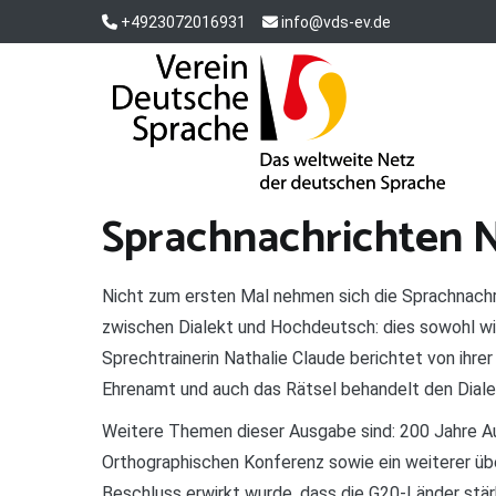
Zum
+4923072016931
info@vds-ev.de
Inhalt
springen
Verein Deutsche Sprache e. V.
Das weltweite Netz der deutschen Sprache
Sprachnachrichten N
Nicht zum ersten Mal nehmen sich die Sprachnach
zwischen Dialekt und Hochdeutsch: dies sowohl wis
Sprechtrainerin Nathalie Claude berichtet von ihre
Ehrenamt und auch das Rätsel behandelt den Diale
Weitere Themen dieser Ausgabe sind: 200 Jahre Au
Orthographischen Konferenz sowie ein weiterer üb
Beschluss erwirkt wurde, dass die G20-Länder stär