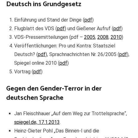
Deutsch ins Grundgesetz
Einführung und Stand der Dinge (
pdf
)
Flugblatt des VDS (
pdf
) und Gießener Aufruf (
pdf
)
VDS-Pressemitteilungen (pdf –
2005
,
2008
,
2010
)
Veröffentlichungen: Pro und Kontra: Staatsziel
Deutsch? (
pdf
), Sprachnachrichten Nr. 26/2005 (
pdf
),
Spiegel online 2010 (
pdf
)
Vortrag (
pdf
)
Gegen den Gender-Terror in der
deutschen Sprache
Jan Fleischhauer „Auf dem Weg zur Trottelsprache“,
spiegel.de, 17.1.2013
.
Heinz-Dieter Pohl „Das Binnen-I und die