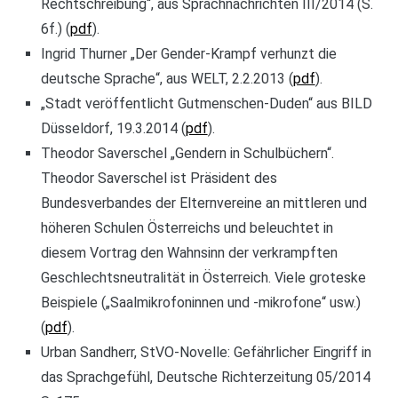
Rechtschreibung“, aus Sprachnachrichten III/2014 (S.
6f.) (
pdf
).
Ingrid Thurner „Der Gender-Krampf verhunzt die
deutsche Sprache“, aus WELT, 2.2.2013 (
pdf
).
„Stadt veröffentlicht Gutmenschen-Duden“ aus BILD
Düsseldorf, 19.3.2014 (
pdf
).
Theodor Saverschel „Gendern in Schulbüchern“.
Theodor Saverschel ist Präsident des
Bundesverbandes der Elternvereine an mittleren und
höheren Schulen Österreichs und beleuchtet in
diesem Vortrag den Wahnsinn der verkrampften
Geschlechtsneutralität in Österreich. Viele groteske
Beispiele („Saalmikrofoninnen und -mikrofone“ usw.)
(
pdf
).
Urban Sandherr, StVO-Novelle: Gefährlicher Eingriff in
das Sprachgefühl, Deutsche Richterzeitung 05/2014