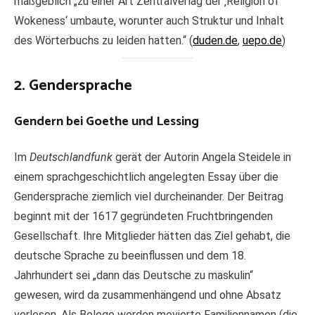
maßgeblich „zu einer Art Zentralverlag der ‚Religion of
Wokeness‘ umbaute, worunter auch Struktur und Inhalt
des Wörterbuchs zu leiden hatten.“ (
duden.de
,
uepo.de
)
2. Gendersprache
Gendern bei Goethe und Lessing
Im
Deutschlandfunk
gerät der Autorin Angela Steidele in
einem sprachgeschichtlich angelegten Essay über die
Gendersprache ziemlich viel durcheinander. Der Beitrag
beginnt mit der 1617 gegründeten Fruchtbringenden
Gesellschaft. Ihre Mitglieder hätten das Ziel gehabt, die
deutsche Sprache zu beeinflussen und dem 18.
Jahrhundert sei „dann das Deutsche zu maskulin“
gewesen, wird da zusammenhängend und ohne Absatz
verlesen. Als Belege werden movierte Familiennamen (die