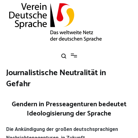
Zum
Inhalt
springen
Verein Deutsche Sprache e. V.
Das weltweite Netz der deutschen Sprache
Journalistische Neutralität in
Gefahr
Bild: Verena N. / pixelio.de
Gendern in Presseagenturen bedeutet
Ideologisierung der Sprache
Die Ankündigung der großen deutschsprachigen
Nachrichtenagenturen, in Zukunft