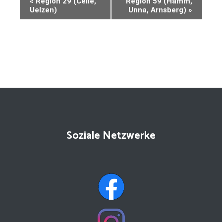
«
Region 29 (Celle,
Region 59 (Hamm,
Navigation
Uelzen)
Unna, Arnsberg)
»
Soziale Netzwerke