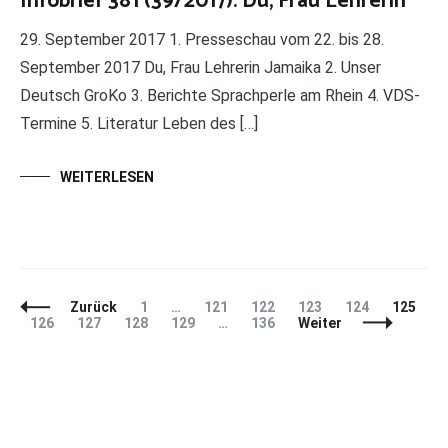
Infobrief 381 (39/2017): Du, Frau Lehrerin
29. September 2017 1. Presseschau vom 22. bis 28.
September 2017 Du, Frau Lehrerin Jamaika 2. Unser
Deutsch GroKo 3. Berichte Sprachperle am Rhein 4. VDS-
Termine 5. Literatur Leben des […]
WEITERLESEN
Beitragsnavigation
Seite
Seite
Seite
Seite
Seite
Seite
Zurück
1
…
121
122
123
124
125
Seite
Seite
Seite
Seite
Seite
126
127
128
129
…
136
Weiter