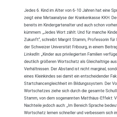
Jedes 6. Kind im Alter von 6-10 Jahren hat eine S
zeigt eine Metaanalyse der Krankenkasse KKH. Des
bereits im Kindergartenalter und auch schon vorhe
kümmern. „Jedes Wort zählt. Und für manche Kinde
Zukunft“, schreibt Margrit Stamm, Professorin fü
der Schweizer Universität Fribourg, in einem Beit
LinkedIn
: „Kinder aus privilegierten Familien verfüg
deutlich größeren Wortschatz als Gleichaltrige au
Verhältnissen. Der Abstand ist nicht marginal, son
eines Kleinkindes sei damit ein entscheidender Fakt
Startchancengleichheit im Bildungssystem. Der Vo
Wortschatzes ziehe sich durch die gesamte Schull
Stamm, von dem sogenannten Matthäus-Effekt: Vor
Nachteile jedoch auch: „Im Bereich Sprache bedeu
Wortschatz lernen schneller und verbessern sich i