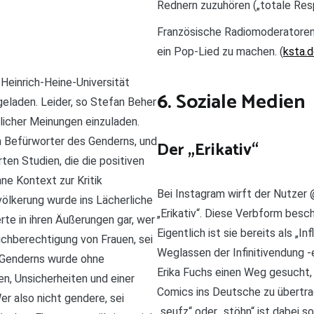
Rednern zuzuhören („totale Resp
Französische Radiomoderatoren
ein Pop-Lied zu machen. (
ksta.
Heinrich-Heine-Universität
6. Soziale Medien
geladen. Leider, so Stefan Beher
dlicher Meinungen einzuladen.
h Befürworter des Genderns, und
Der „Erikativ“
rten Studien, die die positiven
ne Kontext zur Kritik
Bei Instagram wirft der Nutzer
völkerung wurde ins Lächerliche
„Erikativ“. Diese Verbform besc
rte in ihren Äußerungen gar, wer
Eigentlich ist sie bereits als „I
chberechtigung von Frauen, sei
Weglassen der Infinitivendung -
s Genderns wurde ohne
Erika Fuchs einen Weg gesucht,
n, Unsicherheiten und einer
Comics ins Deutsche zu übertrag
r also nicht gendere, sei
„seufz“ oder „stöhn“ ist dabei 