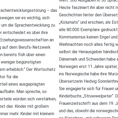
Welt. 500 Ausgaben in 50 Spra
Heute fasziniert ihn aber nicht 
prachentwicklungsstörung – das
Geschichten hinter den Überset
wegen sei es wichtig, sich
„Kolumats“ und erschien, als Es
r um die Sprachentwicklung zu
alle 80.000 Exemplare gedruckt 
r entscheidet es über ihre
Kommunismus keinen Engel und ke
r Erziehungswissenschaften an
Weihnachten noch alles fertig 
rag auf dem Berufs-Netzwerk
selbst die Herausgeber händisch
en bereits früh über einen
Dänemark und Schweden habe es
s weniger begünstigten
Norwegen erst 11 Jahre später, 
dern erheblich.“ Der Wortschatz
ins Norwegische habe ihre Wurze
or für die
Übersetzerin Hedvig Sonnleithn
rteil eines ausgeprägten
Sie engagierte sich für Frauen 
aufbahn. Man spreche, so
Kinderbuchs „Struwwelpeter“. De
teile würden sich verstärken,
Frauenzeitschrift aus dem 19. Ja
tet das: Kinder mit großem
und das, obwohl die norwegische
mmer mehr. Kinder mit kleinem