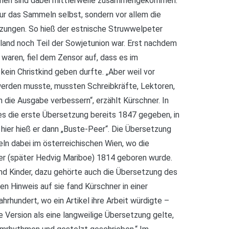
chen sind dabei mittlerweile zusammengekommen.
nur das Sammeln selbst, sondern vor allem die
zungen. So hieß der estnische Struwwelpeter
tland noch Teil der Sowjetunion war. Erst nachdem
waren, fiel dem Zensor auf, dass es im
in Christkind geben durfte. „Aber weil vor
werden musste, mussten Schreibkräfte, Lektoren,
 die Ausgabe verbessern“, erzählt Kürschner. In
 die erste Übersetzung bereits 1847 gegeben, in
hier hieß er dann „Buste-Peer“. Die Übersetzung
ln dabei im österreichischen Wien, wo die
er (später Hedvig Mariboe) 1814 geboren wurde.
und Kinder, dazu gehörte auch die Übersetzung des
n Hinweis auf sie fand Kürschner in einer
hrhundert, wo ein Artikel ihre Arbeit würdigte –
 Version als eine langweilige Übersetzung gelte,