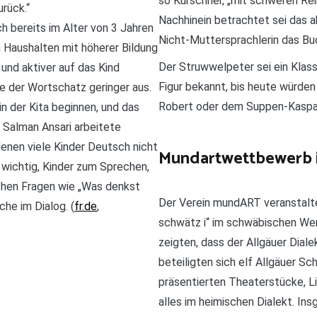
so Kürschner, „mit schweren Re
rück.“
Nachhinein betrachtet sei das ab
h bereits im Alter von 3 Jahren
Nicht-Muttersprachlerin das Bu
n Haushalten mit höherer Bildung
Der Struwwelpeter sei ein Klassi
und aktiver auf das Kind
Figur bekannt, bis heute würden
le der Wortschatz geringer aus.
Robert oder dem Suppen-Kaspar 
n der Kita beginnen, und das
r Salman Ansari arbeitete
denen viele Kinder Deutsch nicht
Mundartwettbewerb 
 wichtig, Kinder zum Sprechen,
achen Fragen wie „Was denkst
Der Verein mundART veranstalt
he im Dialog. (
fr.de
,
schwätz i“ im schwäbischen Wer
zeigten, dass der Allgäuer Diale
beteiligten sich elf Allgäuer Sch
präsentierten Theaterstücke, Li
alles im heimischen Dialekt. I