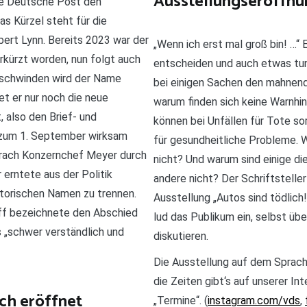
Ausstellungseröffnun
ie Deutsche Post den
s Kürzel steht für die
bert Lynn. Bereits 2023 war der
„Wenn ich erst mal groß bin! …“
kürzt worden, nun folgt auch
entscheiden und auch etwas tun,
rschwinden wird der Name
bei einigen Sachen den mahnend
et er nur noch die neue
warum finden sich keine Warnhin
 also den Brief- und
können bei Unfällen für Tote s
l zum 1. September wirksam
für gesundheitliche Probleme.
prach Konzernchef Meyer durch
nicht? Und warum sind einige d
 erntete aus der Politik
andere nicht? Der Schriftstelle
istorischen Namen zu trennen.
Ausstellung „Autos sind tödlic
f bezeichnete den Abschied
lud das Publikum ein, selbst üb
 „schwer verständlich und
diskutieren.
Die Ausstellung auf dem Sprach
die Zeiten gibt‘s auf unserer In
ch eröffnet
„Termine“. (
instagram.com/vds
,