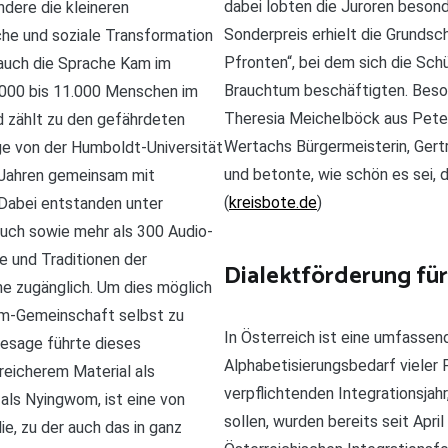
dabei lobten die Juroren besonde
ndere die kleineren
Sonderpreis erhielt die Grundsch
che und soziale Transformation
Pfronten“, bei dem sich die Sch
 auch die Sprache Kam im
Brauchtum beschäftigten. Beson
.000 bis 11.000 Menschen im
Theresia Meichelböck aus Peters
 zählt zu den gefährdeten
Wertachs Bürgermeisterin, Gertr
e von der Humboldt-Universität
und betonte, wie schön es sei, 
n Jahren gemeinsam mit
(
kreisbote.de
)
Dabei entstanden unter
uch sowie mehr als 300 Audio-
e und Traditionen der
Dialektförderung für
ne zugänglich. Um dies möglich
am-Gemeinschaft selbst zu
In Österreich ist eine umfasse
Lesage führte dieses
Alphabetisierungsbedarf viele
eicherem Material als
verpflichtenden Integrationsjah
als Nyingwom, ist eine von
sollen, wurden bereits seit Apr
e, zu der auch das in ganz