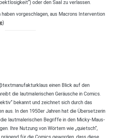
ektlosigkeit“) oder den Saal zu verlassen.
 haben vorgeschlagen, aus Macrons Intervention
de
)
 @textmanufakturklaus einen Blick auf den
hreibt die lautmalerischen Geräusche in Comics.
nflektiv“ bekannt und zeichnet sich durch das
en aus. In den 1950er Jahren hat die Übersetzerin
 die lautmalerischen Begriffe in den Micky-Maus-
en. Ihre Nutzung von Wörtern wie „quietsch“,
so prägend für die Comics geworden, dass diese