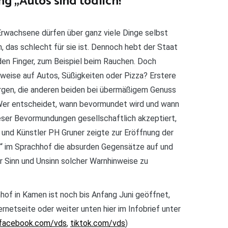
g „Autos sind tödlich!“
 Erwachsene dürfen über ganz viele Dinge selbst
 das schlecht für sie ist. Dennoch hebt der Staat
en Finger, zum Beispiel beim Rauchen. Doch
weise auf Autos, Süßigkeiten oder Pizza? Erstere
orgen, die anderen beiden bei übermäßigem Genuss
 Wer entscheidet, wann bevormundet wird und wann
ieser Bevormundungen gesellschaftlich akzeptiert,
r und Künstler PH Gruner zeigte zur Eröffnung der
h!“ im Sprachhof die absurden Gegensätze auf und
er Sinn und Unsinn solcher Warnhinweise zu
hof in Kamen ist noch bis Anfang Juni geöffnet,
ternetseite oder weiter unten hier im Infobrief unter
facebook.com/vds
,
tiktok.com/vds
)