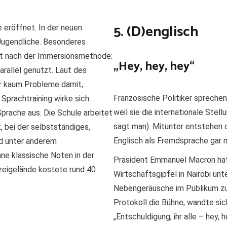
5. (D)englisch
eröffnet. In der neuen
 Jugendliche. Besonderes
cht nach der Immersionsmethode:
„Hey, hey, hey“
arallel genutzt. Laut des
er kaum Probleme damit,
Französische Politiker sprechen 
 Sprachtraining wirke sich
weil sie die internationale Ste
prache aus. Die Schule arbeitet
sagt man). Mitunter entstehen d
 bei der selbstständiges,
Englisch als Fremdsprache gar n
nd unter anderem
ne klassische Noten in der
Präsident Emmanuel Macron hat
zeigelände kostete rund 40
Wirtschaftsgipfel in Nairobi unt
Nebengeräusche im Publikum zu
Protokoll die Bühne, wandte sic
„Entschuldigung, ihr alle – hey, 