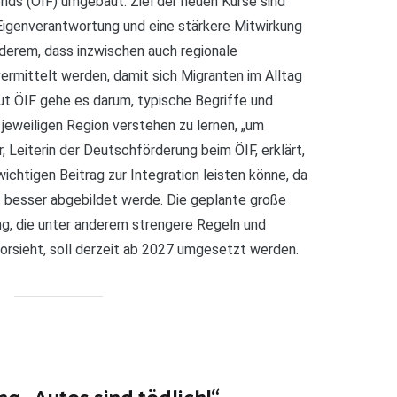
nds (ÖIF) umgebaut. Ziel der neuen Kurse sind
 Eigenverantwortung und eine stärkere Mitwirkung
nderem, dass inzwischen auch regionale
rmittelt werden, damit sich Migranten im Alltag
ut ÖIF gehe es darum, typische Begriffe und
jeweiligen Region verstehen zu lernen, „um
r, Leiterin der Deutschförderung beim ÖIF, erklärt,
ichtigen Beitrag zur Integration leisten könne, da
t besser abgebildet werde. Die geplante große
ng, die unter anderem strengere Regeln und
orsieht, soll derzeit ab 2027 umgesetzt werden.