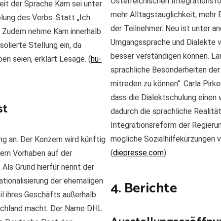
Österreichischen Integrationsfo
heit der Sprache Kam sei unter
mehr Alltagstauglichkeit, mehr
lung des Verbs. Statt „Ich
der Teilnehmer. Neu ist unter a
“. Zudem nehme Kam innerhalb
Umgangssprache und Dialekte ve
olierte Stellung ein, da
besser verständigen können. La
n seien, erklärt Lesage. (
hu-
sprachliche Besonderheiten der 
mitreden zu können“. Carla Pirke
dass die Dialektschulung einen w
st
dadurch die sprachliche Realitä
Integrationsreform der Regieru
mögliche Sozialhilfekürzungen v
 an. Der Konzern wird künftig
(
diepresse.com
)
 dem Vorhaben auf der
Als Grund hierfür nennt der
tionalisierung der ehemaligen
4. Berichte
l ihres Geschäfts außerhalb
tschland macht. Der Name DHL