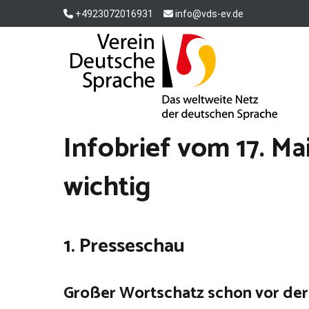
Zum
+4923072016931
info@vds-ev.de
Inhalt
springen
Verein Deutsche Sprache e. V.
Das weltweite Netz der deutschen Sprache
Infobrief vom 17. Ma
wichtig
1. Presseschau
Großer Wortschatz schon vor der 