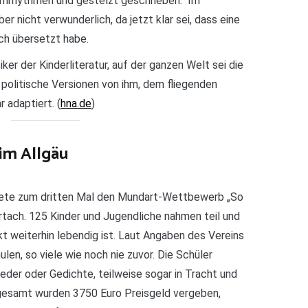
imrhythmen und gestelzt geschrieben.“ Im
er nicht verwunderlich, da jetzt klar sei, dass eine
ch übersetzt habe.
ker der Kinderliteratur, auf der ganzen Welt sei die
 politische Versionen von ihm, dem fliegenden
adaptiert. (
hna.de
)
im Allgäu
ete zum dritten Mal den Mundart-Wettbewerb „So
tach. 125 Kinder und Jugendliche nahmen teil und
kt weiterhin lebendig ist. Laut Angaben des Vereins
ulen, so viele wie noch nie zuvor. Die Schüler
eder oder Gedichte, teilweise sogar in Tracht und
nsgesamt wurden 3750 Euro Preisgeld vergeben,