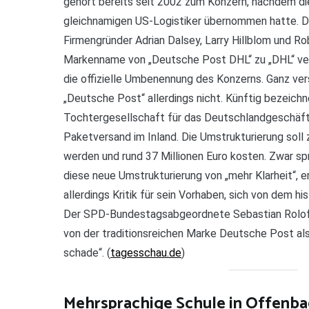
gehört bereits seit 2002 zum Konzern, nachdem d
gleichnamigen US-Logistiker übernommen hatte. Da
Firmengründer Adrian Dalsey, Larry Hillblom und Ro
Markenname von „Deutsche Post DHL“ zu „DHL“ ver
die offizielle Umbenennung des Konzerns. Ganz ve
„Deutsche Post“ allerdings nicht. Künftig bezeichn
Tochtergesellschaft für das Deutschlandgeschäft,
Paketversand im Inland. Die Umstrukturierung sol
werden und rund 37 Millionen Euro kosten. Zwar s
diese neue Umstrukturierung von „mehr Klarheit“, er
allerdings Kritik für sein Vorhaben, sich von dem h
Der SPD-Bundestagsabgeordnete Sebastian Rolof
von der traditionsreichen Marke Deutsche Post als
schade“. (
tagesschau.de
)
Mehrsprachige Schule in Offenba