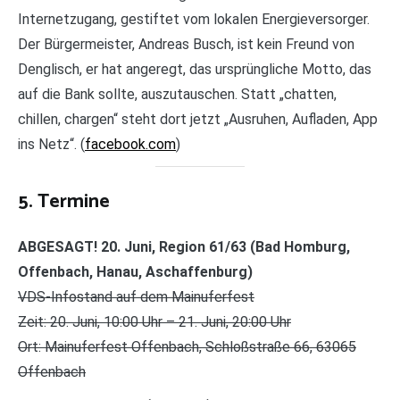
Internetzugang, gestiftet vom lokalen Energieversorger.
Der Bürgermeister, Andreas Busch, ist kein Freund von
Denglisch, er hat angeregt, das ursprüngliche Motto, das
auf die Bank sollte, auszutauschen. Statt „chatten,
chillen, chargen“ steht dort jetzt „Ausruhen, Aufladen, App
ins Netz“. (
facebook.c
o
m
)
5. Termine
ABGESAGT! 20. Juni, Region 61/63 (Bad Homburg,
Offenbach, Hanau, Aschaffenburg)
VDS-Infostand auf dem Mainuferfest
Zeit: 20. Juni, 10:00 Uhr – 21. Juni, 20:00 Uhr
Ort: Mainuferfest Offenbach, Schloßstraße 66, 63065
Offenbach