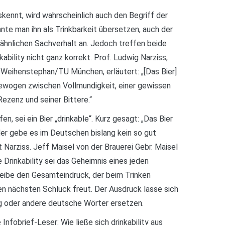
kennt, wird wahrscheinlich auch den Begriff der
nte man ihn als Trinkbarkeit übersetzen, auch der
n ähnlichen Sachverhalt an. Jedoch treffen beide
ability nicht ganz korrekt. Prof. Ludwig Narziss,
 Weihenstephan/TU München, erläutert: „[Das Bier]
gewogen zwischen Vollmundigkeit, einer gewissen
Rezenz und seiner Bittere.“
, sei ein Bier „drinkable“. Kurz gesagt: „Das Bier
ider gebe es im Deutschen bislang kein so gut
 Narziss. Jeff Maisel von der Brauerei Gebr. Maisel
e Drinkability sei das Geheimnis eines jeden
reibe den Gesamteindruck, der beim Trinken
en nächsten Schluck freut. Der Ausdruck lasse sich
ig oder andere deutsche Wörter ersetzen.
e Infobrief-Leser: Wie ließe sich drinkability aus