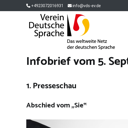
Zum
+4923072016931
info@vds-ev.de
Inhalt
springen
Verein Deutsche Sprache e. V.
Das weltweite Netz der deutschen Sprache
Infobrief vom 5. Se
1. Presseschau
Abschied vom „Sie‟