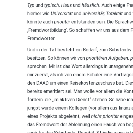
Typ
und
typisch, Haus
und
häuslich.
Auch einige Pa
hierher wie
Universität
und
universitär, Totalität
und
könnte auch
prioritär
entstanden sein. Die Sprachw
‚Fremdwortbildung‘. So schaffen wir uns aus dem
Fremdwörter.
Und in der Tat besteht ein Bedarf, zum Substantiv
besitzen. So können wir von
prioritären Aufgaben, 
sprechen. Mir ist das Wort allerdings in unangene
mir zuerst, als ich von einem Schüler eine Vortrags
den DAAD um einen Reisekostenzuschuss bat. Dies sei
bereits emeritiert sei. Man wolle vor allem die Ko
fördern, die „im aktiven Dienst“ stehen. So habe ic
jüngst wurde einem Kollegen (vor allem aus finanzi
eines Projekts abgelehnt, weil
nicht prioritär
einges
das Fremdwort der Ablehnung einen Hauch von begr
auch für das Substantiv
Priorität.
Ständig muss ja b