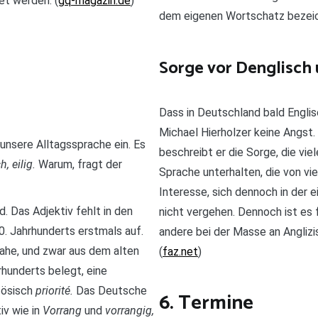
et werden. (
gq-magazin.de
)
dem eigenen Wortschatz bezeic
Sorge vor Denglisch
Dass in Deutschland bald Engli
Michael Hierholzer keine Angst.
 unsere Alltagssprache ein. Es
beschreibt er die Sorge, die vie
h, eilig.
Warum, fragt der
Sprache unterhalten, die von vi
Interesse, sich dennoch in der 
. Das Adjektiv fehlt in den
nicht vergehen. Dennoch ist es f
. Jahrhunderts erstmals auf.
andere bei der Masse an Anglizi
 nahe, und zwar aus dem alten
(
faz.net
)
rhunderts belegt, eine
zösisch
priorité.
Das Deutsche
6. Termine
iv wie in
Vorrang
und
vorrangig,