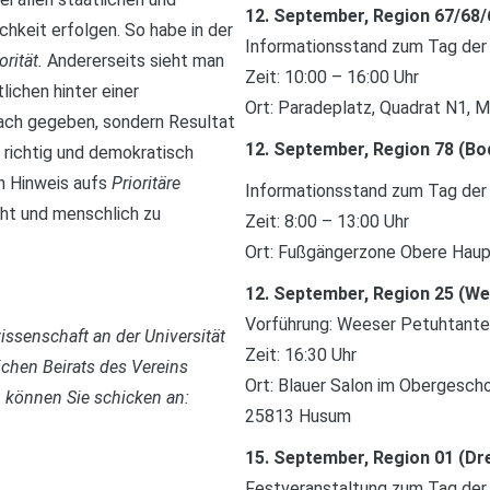
12. September, Region 67/68/
hkeit erfolgen. So habe in der
Informationsstand zum Tag der
orität.
Andererseits sieht man
Zeit: 10:00 – 16:00 Uhr
ichen hinter einer
Ort: Paradeplatz, Quadrat N1, 
nfach gegeben, sondern Resultat
12. September, Region 78 (B
t richtig und demokratisch
en Hinweis aufs
Prioritäre
Informationsstand zum Tag der
ht und menschlich zu
Zeit: 8:00 – 13:00 Uhr
Ort: Fußgängerzone Obere Haupt
12. September, Region 25 (We
Vorführung: Weeser Petuhtanten
issenschaft an der Universität
Zeit: 16:30 Uhr
chen Beirats des Vereins
Ort: Blauer Salon im Obergesch
b können Sie schicken an:
25813 Husum
15. September, Region 01 (Dr
Festveranstaltung zum Tag de