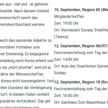
are aus –
ität
und –
är
gehören
10. September, Region 65 (W
totalitär.
Nach diesem Vorbild
Mitgliedertreffen
issenschaft nennt das
Zeit: 19:00 Uhr
 Fremdwortbestand weitere
Ort: Restaurant Europa, Stadtha
(Taunus)
 auch das passende Adjektiv zu
12. September, Region 06/07/
prioritären Vorhaben
usw.
Festveranstaltung zum Tag der
hmer Erinnerung. Es begegnete
Zeit: 14:00 Uhr
einladung nach Korea erhielt und
Ort: Aula des Staatlichen Gymna
 „nicht prioritär“, weil ich ja
Schleiz
ntakte der Wissenschaftler
h Korea nicht kennengelernt. Und
12. September, Region 18 (Ro
ellen Gründen) die Verlängerung
Festveranstaltung zum Tag der
tuft. In beiden Fällen verleiht
Zeit: 16:00 Uhr
ündeter Amtlichkeit. Das gilt
Ort: Gasthaus Zum Bauernhaus 
ei allen staatlichen und