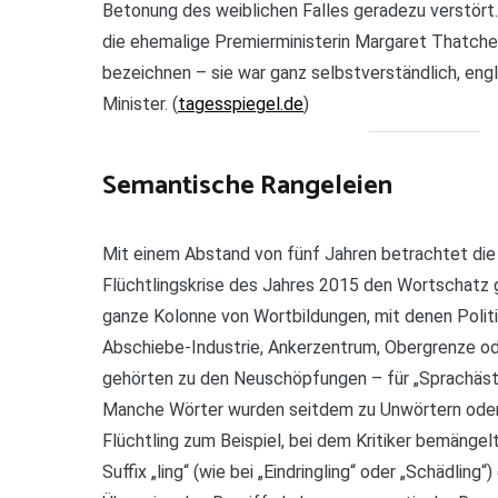
Betonung des weiblichen Falles geradezu verstört. 
die ehemalige Premierministerin Margaret Thatcher
bezeichnen – sie war ganz selbstverständlich, eng
Minister. (
tagesspiegel.de
)
Semantische Rangeleien
Mit einem Abstand von fünf Jahren betrachtet die
Flüchtlingskrise des Jahres 2015 den Wortschatz g
ganze Kolonne von Wortbildungen, mit denen Politi
Abschiebe-Industrie, Ankerzentrum, Obergrenze o
gehörten zu den Neuschöpfungen – für „Sprachästh
Manche Wörter wurden seitdem zu Unwörtern oder
Flüchtling zum Beispiel, bei dem Kritiker bemängel
Suffix „ling“ (wie bei „Eindringling“ oder „Schädling