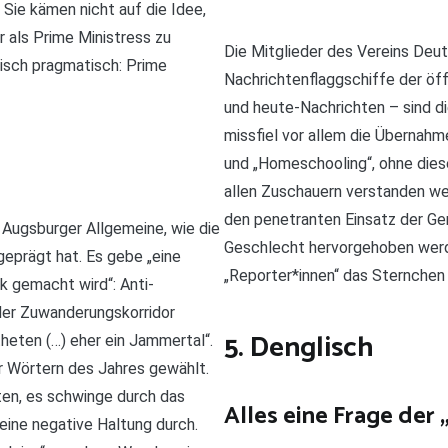
Sie kämen nicht auf die Idee,
 als Prime Ministress zu
Die Mitglieder des Vereins Deu
lisch pragmatisch: Prime
Nachrichtenflaggschiffe der öf
und heute-Nachrichten – sind d
missfiel vor allem die Übernah
und „Homeschooling“, ohne diese
allen Zuschauern verstanden we
den penetranten Einsatz der Ge
 Augsburger Allgemeine, wie die
Geschlecht hervorgehoben werd
eprägt hat. Es gebe „eine
„Reporter*innen“ das Sternchen 
k gemacht wird“: Anti-
der Zuwanderungskorridor
5. Denglisch
eten (…) eher ein Jammertal“.
 Wörtern des Jahres gewählt.
ten, es schwinge durch das
Alles eine Frage der 
“) eine negative Haltung durch.