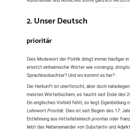
Kussmünder und Ähnliches sollte gänzlich verzicht
2. Unser Deutsch
prioritär
Dies Modewort der Politik dringt immer häufiger in
ersetzt einheimische Wörter wie
vorrangig, dringlic
Sprachbeobachter? Und wo kommt es her?
Die Herkunft ist unerforscht, aber doch naheliegend
meisten Wörterbüchern, es taucht seit Ende des 20
Ein englisches Vorbild fehlt, so liegt Eigenbildung
Lehnwort
Priorität.
Dies ist seit Beginn des 17. Jah
Entlehnung aus mittellateinisch
prioritas
oder fran
liebt das Nebeneinander von Substantiv und Adjekt