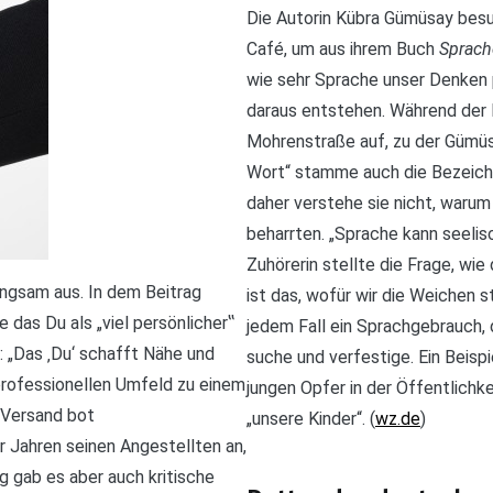
Die Autorin Kübra Gümüsay be
Café, um aus ihrem Buch
Sprach
wie sehr Sprache unser Denken
daraus entstehen. Während der 
Mohrenstraße auf, zu der Gümüsa
Wort“ stamme auch die Bezeichn
daher verstehe sie nicht, waru
beharrten. „Sprache kann seelisc
Zuhörerin stellte die Frage, wi
langsam aus. In dem Beitrag
ist das, wofür wir die Weichen 
das Du als „viel persönlicher‟
jedem Fall ein Sprachgebrauch,
 „Das ‚Du‘ schafft Nähe und
suche und verfestige. Ein Beisp
professionellen Umfeld zu einem
jungen Opfer in der Öffentlichke
o-Versand bot
„unsere Kinder“. (
wz.de
)
 Jahren seinen Angestellten an,
ng gab es aber auch kritische