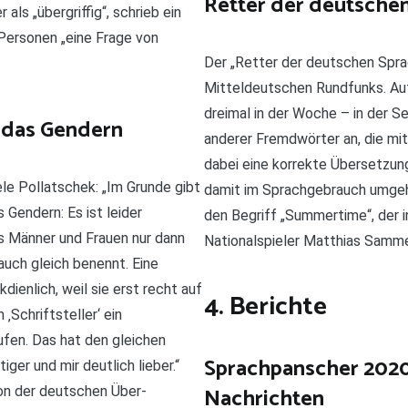
Retter der deutsche
als „übergriffig“, schrieb ein
Personen „eine Frage von
Der „Retter der deutschen Spra
Mitteldeutschen Rundfunks. Aut
dreimal in der Woche – in der 
 das Gendern
anderer Fremdwörter an, die mit
dabei eine korrekte Übersetzung
le Pollatschek: „Im Grunde gibt
damit im Sprachgebrauch umgehe
 Gendern: Es ist leider
den Begriff „Summertime“, der 
ass Männer und Frauen nur dann
Nationalspieler Matthias Sammer
uch gleich benennt. Eine
ienlich, weil sie erst recht auf
4. Berichte
Schriftsteller‘ ein
 rufen. Das hat den gleichen
Sprachpanscher 2020
ger und mir deutlich lieber.“
Nachrichten
on der deutschen Über-