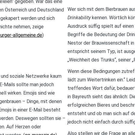
eleien“ gegeben. War das eine
Wer sich mit dem Bierbrauen aus
en Österreich und Deutschland
Drinkability
kennen. Wörtlich kön
 gekapert werden und sich
Ausdruck süffig spielt auf eine
hichte nehmen, zeige
Begriffe die Bedeutung der Drink
urger-allgemeine.de
)
Nestor der Brauwissenschaft in
entspricht seinem Typ, ist aus
„Weichheit des Trunks“, seiner „
Wenn diese Bedingungen zutreffen
 und soziale Netzwerke kaum
lädt zum Weitertrinken ein.“ Le
E-Mails sollte man jedoch
treffendes Wort dafür, bedauert
ell wirken. Emojis sind wie
in Bayreuth sieht das ähnlich: Di
genbrauen – Dinge, mit denen
erfolgreichen Bieres und besch
mojis in einer E-Mail besteht
entsteht und ob man sich auf d
t werden. Deswegen sollten sie –
jedoch nicht einfach durch süff
en. Auf Herzen oder
Also stellen wir die Frage an all