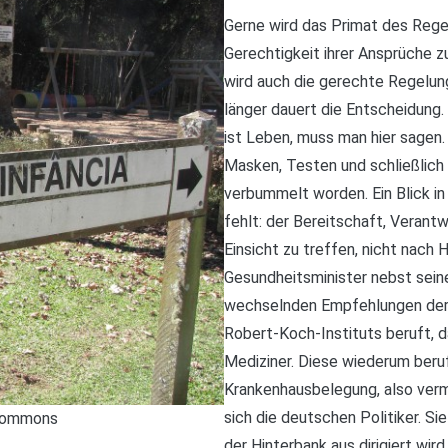
Gerne wird das Primat des Regel
Gerechtigkeit ihrer Ansprüche zu
wird auch die gerechte Regelung
länger dauert die Entscheidung
ist Leben, muss man hier sagen.
Masken, Testen und schließlich d
verbummelt worden. Ein Blick in
fehlt: der Bereitschaft, Veran
Einsicht zu treffen, nicht nach 
Gesundheitsminister nebst sein
wechselnden Empfehlungen der 
Robert-Koch-Instituts beruft, d
Mediziner. Diese wiederum beruf
Krankenhausbelegung, also verm
sich die deutschen Politiker. Si
 Commons
der Hinterbank aus dirigiert wird.