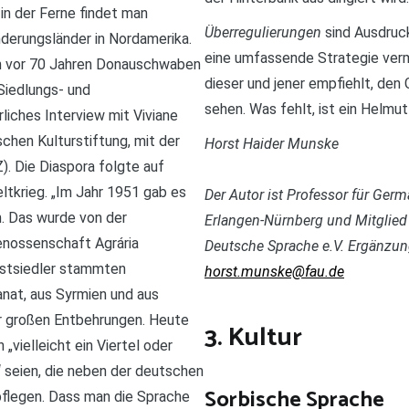
in der Ferne findet man
Überregulierungen
sind Ausdruck
nderungsländer in Nordamerika.
eine umfassende Strategie verm
ich vor 70 Jahren Donauschwaben
dieser und jener empfiehlt, den
 Siedlungs- und
sehen. Was fehlt, ist ein Helmu
liches Interview mit Viviane
schen Kulturstiftung, mit der
Horst Haider Munske
. Die Diaspora folgte auf
tkrieg. „Im Jahr 1951 gab es
Der Autor ist Professor für Ger
n. Das wurde von der
Erlangen-Nürnberg und Mitglied
enossenschaft Agrária
Deutsche Sprache e.V. Ergänzung
Erstsiedler stammten
horst.munske@fau.de
nat, aus Syrmien und aus
ter großen Entbehrungen. Heute
3. Kultur
„vielleicht ein Viertel oder
 seien, die neben der deutschen
Sorbische Sprache
flegen. Dass man die Sprache