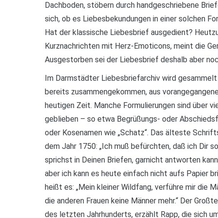
Dachboden, stöbern durch handgeschriebene Briefe
sich, ob es Liebesbekundungen in einer solchen Fo
Hat der klassische Liebesbrief ausgedient? Heutzu
Kurznachrichten mit Herz-Emoticons, meint die Ge
Ausgestorben sei der Liebesbrief deshalb aber noc
Im Darmstädter Liebesbriefarchiv wird gesammelt 
bereits zusammengekommen, aus vorangegangenen
heutigen Zeit. Manche Formulierungen sind über vi
geblieben – so etwa Begrüßungs- oder Abschiedsfl
oder Kosenamen wie „Schatz“. Das älteste Schrift
dem Jahr 1750: „Ich muß befürchten, daß ich Dir so 
sprichst in Deinen Briefen, garnicht antworten kann,
aber ich kann es heute einfach nicht aufs Papier br
heißt es: „Mein kleiner Wildfang, verführe mir die
die anderen Frauen keine Männer mehr.“ Der Großt
des letzten Jahrhunderts, erzählt Rapp, die sich u