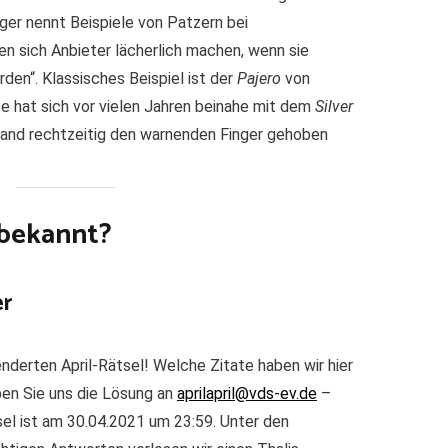
ttger nennt Beispiele von Patzern bei
n sich Anbieter lächerlich machen, wenn sie
den“. Klassisches Beispiel ist der
Pajero
von
ce hat sich vor vielen Jahren beinahe mit dem
Silver
emand rechtzeitig den warnenden Finger gehoben
l bekannt?
er
derten April-Rätsel! Welche Zitate haben wir hier
ben Sie uns die Lösung an
aprilapril@vds-ev.de
–
el ist am 30.04.2021 um 23:59. Unter den