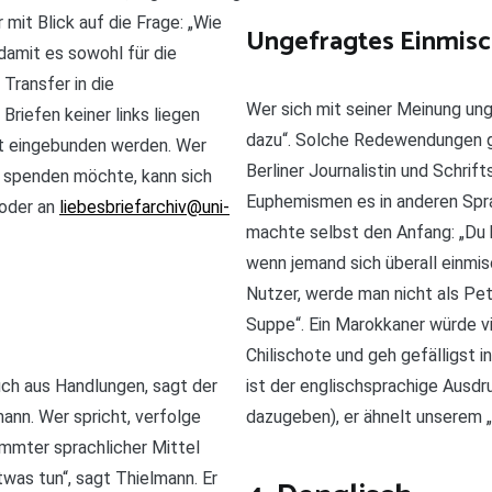
mit Blick auf die Frage: „Wie
Ungefragtes Einmis
 damit es sowohl für die
Transfer in die
Wer sich mit seiner Meinung ung
Briefen keiner links liegen
dazu“. Solche Redewendungen gi
ekt eingebunden werden. Wer
Berliner Journalistin und Schrif
v spenden möchte, kann sich
Euphemismen es in anderen Spra
 oder an
liebesbriefarchiv@uni-
machte selbst den Anfang: „Du b
wenn jemand sich überall einmi
Nutzer, werde man nicht als Pete
Suppe“. Ein Marokkaner würde vie
Chilischote und geh gefälligst 
uch aus Handlungen, sagt der
ist der englischsprachige Ausdr
ann. Wer spricht, verfolge
dazugeben), er ähnelt unserem 
immter sprachlicher Mittel
was tun“, sagt Thielmann. Er