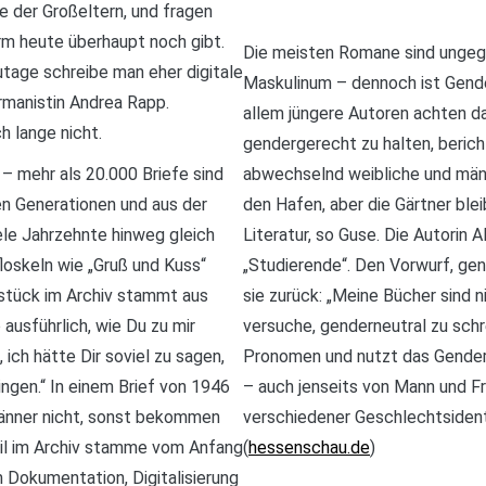
 der Großeltern, und fragen
rm heute überhaupt noch gibt.
Die meisten Romane sind ungeg
tage schreibe man eher digitale
Maskulinum – dennoch ist Gender
rmanistin Andrea Rapp.
allem jüngere Autoren achten da
h lange nicht.
gendergerecht zu halten, beric
– mehr als 20.000 Briefe sind
abwechselnd weibliche und männ
 Generationen und aus der
den Hafen, aber die Gärtner ble
ele Jahrzehnte hinweg gleich
Literatur, so Guse. Die Autorin 
oskeln wie „Gruß und Kuss“
„Studierende“. Den Vorwurf, gen
stück im Archiv stammt aus
sie zurück: „Meine Bücher sind ni
ausführlich, wie Du zu mir
versuche, genderneutral zu schr
 ich hätte Dir soviel zu sagen,
Pronomen und nutzt das Gender
ingen.“ In einem Brief von 1946
– auch jenseits von Mann und F
 Männer nicht, sonst bekommen
verschiedener Geschlechtsidenti
eil im Archiv stamme vom Anfang
(
hessenschau.de
)
m Dokumentation, Digitalisierung