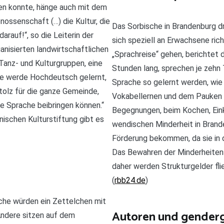
ten konnte, hänge auch mit dem
ossenschaft (…) die Kultur, die
Das Sorbische in Brandenburg dr
arauf!“, so die Leiterin der
sich speziell an Erwachsene ric
nisierten landwirtschaftlichen
„Sprachreise“ gehen, berichtet 
 Tanz- und Kulturgruppen, eine
Stunden lang, sprechen je zehn 
ule werde Hochdeutsch gelernt,
Sprache so gelernt werden, wie 
tolz für die ganze Gemeinde,
Vokabellernen und dem Pauken v
e Sprache beibringen können.“
Begegnungen, beim Kochen, Einka
nischen Kulturstiftung gibt es
wendischen Minderheit in Brand
Förderung bekommen, da sie in 
Das Bewahren der Minderheitensp
daher werden Strukturgelder fli
(
rbb24.de
)
nche würden ein Zettelchen mit
Autoren und gender
Andere sitzen auf dem