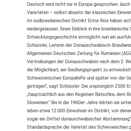
Deutsch wird nicht nur in Europa gesprochen. Auch 
Varietäten – selbst abseits der klassischen Einwa
Im südbrasilianischen Distrikt Entre Rios haben s
niedergelassen. Einen Einblick in ihre brasilianische
Entwicklungsgeschichte ermöglicht nun ein ausführ
Schüssler, Leiterin der Donauschwäbisch-Brasiliani
Allgemeinen Deutschen Zeitung für Rumänien (ADZ)
Vertreibungen der Donauschwaben nach dem 2. Wel
die Möglichkeit, ein Siedlungsprojekt zu entwickel
Schweizerischen Europahilfe und später von der G
getragen“, sagt Schüssler. Die ursprünglich 2500 
„hauptsächlich aus den Regionen Batschka, dem Ba
Slowenien.“ Bis in die 1960er-Jahre lebten sie un
leben etwa 12.000 Einwohner im Distrikt, von denen 
sogar ein Drittel donauschwäbischer Abstammung“
Standardsprache die Varietät des Schwowischen p