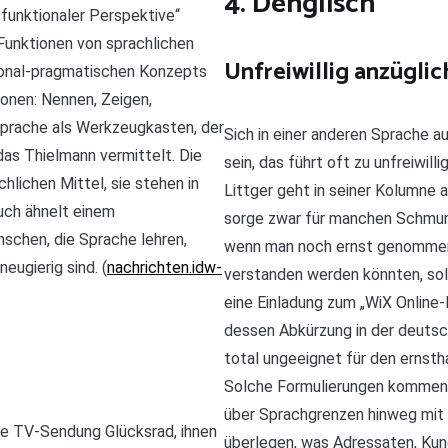
4. Denglisch
funktionaler Perspektive“
 Funktionen von sprachlichen
Unfreiwillig anzüglic
ional-pragmatischen Konzepts
ionen: Nennen, Zeigen,
prache als Werkzeugkasten, der
Sich in einer anderen Sprache a
das Thielmann vermittelt. Die
sein, das führt oft zu unfreiwil
lichen Mittel, sie stehen in
Littger geht in seiner Kolumne 
uch ähnelt einem
sorge zwar für manchen Schmunzl
schen, die Sprache lehren,
wenn man noch ernst genommen w
eugierig sind. (
nachrichten.idw-
verstanden werden könnten, soll
eine Einladung zum „WiX Online-
dessen Abkürzung in der deutsch
total ungeeignet für den ernsth
Solche Formulierungen kommen 
über Sprachgrenzen hinweg mit
ie TV-Sendung Glücksrad, ihnen
überlegen, was Adressaten, Kun