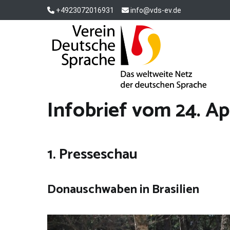
Zum
+4923072016931
info@vds-ev.de
Inhalt
springen
Verein Deutsche Sprache e. V.
Das weltweite Netz der deutschen Sprache
Infobrief vom 24. Ap
1. Presseschau
Donauschwaben in Brasilien