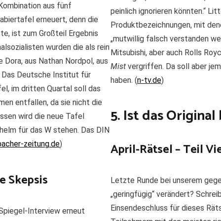
Kombination aus fünf
peinlich ignorieren könnten.“ Li
biertafel erneuert, denn die
Produktbezeichnungen, mit dene
e, ist zum Großteil Ergebnis
„mutwillig falsch verstanden wer
alsozialisten wurden die als rein
Mitsubishi, aber auch Rolls Roy
e Dora, aus Nathan Nordpol, aus
Mist
vergriffen. Da soll aber j
 Das Deutsche Institut für
haben. (
n-tv.de
)
l, im dritten Quartal soll das
en entfallen, da sie nicht die
5. Ist das Origina
essen wird die neue Tafel
helm für das W stehen. Das DIN
acher-zeitung.de
)
April-Rätsel – Teil Vi
ne Skepsis
Letzte Runde bei unserem gegen
„geringfügig“ verändert? Schrei
Einsendeschluss für dieses Räts
 Spiegel-Interview erneut