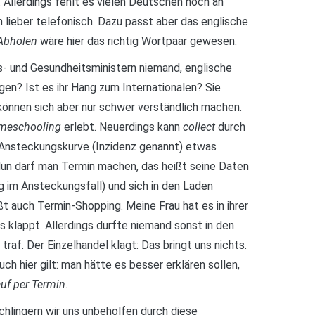
Allerdings fehlt es vielen Deutschen noch an
en lieber telefonisch. Dazu passt aber das englische
 Abholen
wäre hier das richtig Wortpaar gewesen.
- und Gesundheitsministern niemand, englische
gen? Ist es ihr Hang zum Internationalen? Sie
können sich aber nur schwer verständlich machen.
meschooling
erlebt. Neuerdings kann
collect
durch
 Ansteckungskurve (Inzidenz genannt) etwas
un darf man Termin machen, das heißt seine Daten
 im Ansteckungsfall) und sich in den Laden
t auch Termin-Shopping. Meine Frau hat es in ihrer
s klappt. Allerdings durfte niemand sonst in den
traf. Der Einzelhandel klagt: Das bringt uns nichts.
h hier gilt: man hätte es besser erklären sollen,
uf per Termin
.
chlingern wir uns unbeholfen durch diese