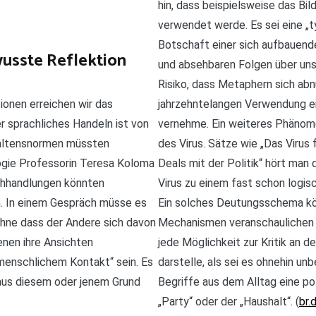
hin, dass beispielsweise das Bil
verwendet werde. Es sei eine „
Botschaft einer sich aufbauend
usste Reflektion
und absehbaren Folgen über uns
Risiko, dass Metaphern sich abn
jahrzehntelangen Verwendung ein
ionen erreichen wir das
vernehme. Ein weiteres Phänome
r sprachliches Handeln ist von
des Virus. Sätze wie „Das Virus 
haltensnormen müssten
Deals mit der Politik“ hört man
ologie Professorin Teresa Koloma
Virus zu einem fast schon logi
chhandlungen könnten
Ein solches Deutungsschema kö
. In einem Gespräch müsse es
Mechanismen veranschaulichen wil
hne dass der Andere sich davon
jede Möglichkeit zur Kritik an de
enen ihre Ansichten
darstelle, als sei es ohnehin un
menschlichem Kontakt“ sein. Es
Begriffe aus dem Alltag eine po
aus diesem oder jenem Grund
„Party“ oder der „Haushalt“. (
br.