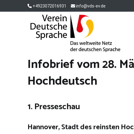
Zum
+4923072016931
info@vds-ev.de
Inhalt
springen
Verein Deutsche Sprache e. V.
Das weltweite Netz der deutschen Sprache
Infobrief vom 28. Mä
Hochdeutsch
1. Presseschau
Hannover, Stadt des reinsten Ho