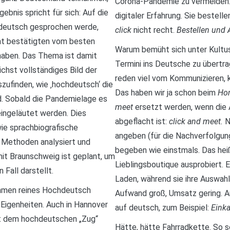
Corona-Pandemie zu vermeiden. 
bnis spricht für sich: Auf die
digitaler Erfahrung. Sie bestell
hdeutsch gesprochen werde,
click
nicht recht.
Bestellen und
nt bestätigten vom besten
Warum bemüht sich unter Kultus
haben. Das Thema ist damit
Termini ins Deutsche zu übertra
ichst vollständiges Bild der
reden viel vom Kommunizieren, 
zufinden, wie ‚hochdeutsch‘ die
Das haben wir ja schon beim
Ho
ad. Sobald die Pandemielage es
meet
ersetzt werden, wenn die
eingeläutet werden. Dies
abgeflacht ist:
click and
meet.
N
e sprachbiografische
angeben (für die Nachverfolgung
n Methoden analysiert und
begeben wie einstmals. Das heiß
it Braunschweig ist geplant, um
Lieblingsboutique ausprobiert. E
 Fall darstellt.
Laden, während sie ihre Auswahl 
ommen reines Hochdeutsch
Aufwand groß, Umsatz gering. Auc
n Eigenheiten. Auch in Hannover
auf deutsch, zum Beispiel:
Einka
it dem hochdeutschen „Zug“
Hätte, hätte Fahrradkette. So s