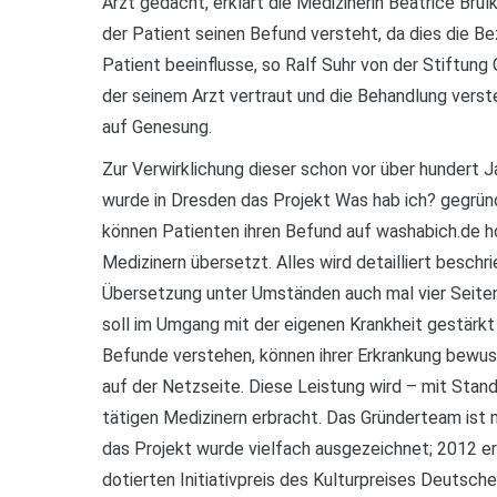
Arzt gedacht, erklärt die Medizinerin Beatrice Brül
der Patient seinen Befund versteht, da dies die B
Patient beeinflusse, so Ralf Suhr von der Stiftung
der seinem Arzt vertraut und die Behandlung vers
auf Genesung.
Zur Verwirklichung dieser schon vor über hundert 
wurde in Dresden das Projekt Was hab ich? gegrün
können Patienten ihren Befund auf washabich.de 
Medizinern übersetzt. Alles wird detailliert beschr
Übersetzung unter Umständen auch mal vier Seite
soll im Umgang mit der eigenen Krankheit gestärkt 
Befunde verstehen, können ihrer Erkrankung bewus
auf der Netzseite. Diese Leistung wird – mit Stan
tätigen Medizinern erbracht. Das Gründerteam ist m
das Projekt wurde vielfach ausgezeichnet; 2012 er
dotierten Initiativpreis des Kulturpreises Deutsche