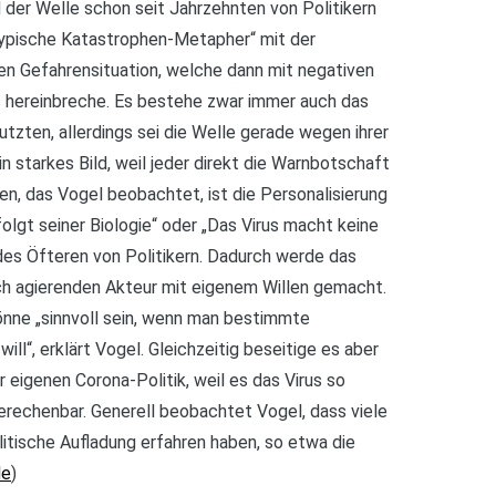
d der Welle schon seit Jahrzehnten von Politikern
typische Katastrophen-Metapher“ mit der
en Gefahrensituation, welche dann mit negativen
 hereinbreche. Es bestehe zwar immer auch das
utzten, allerdings sei die Welle gerade wegen ihrer
 starkes Bild, weil jeder direkt die Warnbotschaft
n, das Vogel beobachtet, ist die Personalisierung
folgt seiner Biologie“ oder „Das Virus macht keine
 des Öfteren von Politikern. Dadurch werde das
sch agierenden Akteur mit eigenem Willen gemacht.
nne „sinnvoll sein, wenn man bestimmte
l“, erklärt Vogel. Gleichzeitig beseitige es aber
r eigenen Corona-Politik, weil es das Virus so
berechenbar. Generell beobachtet Vogel, dass viele
litische Aufladung erfahren haben, so etwa die
de
)