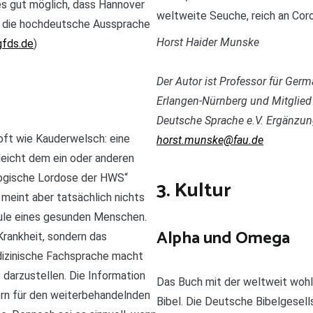
es gut möglich, dass Hannover
weltweite Seuche, reich an Coro
n die hochdeutsche Aussprache
Horst Haider Munske
gfds.de
)
Der Autor ist Professor für Ger
Erlangen-Nürnberg und Mitglied
Deutsche Sprache e.V. Ergänzung
 oft wie Kauderwelsch: eine
horst.munske@fau.de
eicht dem ein oder anderen
logische Lordose der HWS“
3. Kultur
 meint aber tatsächlich nichts
äule eines gesunden Menschen.
Alpha und Omega
 Krankheit, sondern das
izinische Fachsprache macht
darzustellen. Die Information
Das Buch mit der weltweit wohl h
ern für den weiterbehandelnden
Bibel. Die Deutsche Bibelgesell