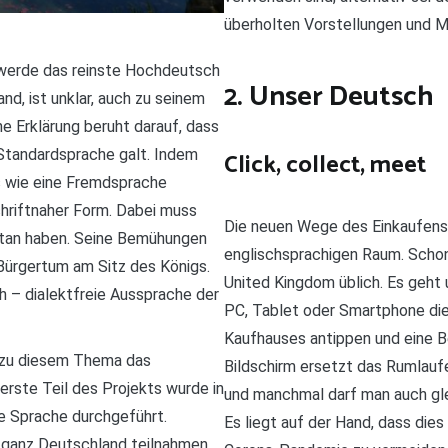
überholten Vorstellungen und M
r werde das reinste Hochdeutsch
2. Unser Deutsch
d, ist unklar, auch zu seinem
e Erklärung beruht darauf, dass
Standardsprache galt. Indem
Click, collect, meet
s wie eine Fremdsprache
hriftnaher Form. Dabei muss
Die neuen Wege des Einkaufens 
etan haben. Seine Bemühungen
englischsprachigen Raum. Schon
Bürgertum am Sitz des Königs.
United Kingdom üblich. Es geht
ich – dialektfreie Aussprache der
PC, Tablet oder Smartphone die
Kaufhauses antippen und eine 
t zu diesem Thema das
Bildschirm ersetzt das Rumlauf
rste Teil des Projekts wurde in
und manchmal darf man auch glei
e Sprache durchgeführt.
Es liegt auf der Hand, dass dies
 ganz Deutschland teilnahmen,