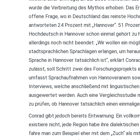
wurde die Verbreitung des Mythos erhoben. Das Erge
offene Frage, wo in Deutschland das reinste Hoc
antworteten 24 Prozent mit „Hannover“. 51 Proze
Hochdeutsch in Hannover schon einmal gehört zu 
allerdings noch nicht beendet. „Wir wollen ein mögl
stadtsprachlichen Sprachlagen erlangen, um heraus
Sprache in Hannover tatsächlich ist“, erklärt Conr
zulässt, soll Schritt zwei des Forschungsprojekts 
umfasst Sprachaufnahmen von Hannoveranern sowi
Interviews, welche anschließend mit linguistische
ausgewertet werden. Auch eine Vergleichsstudie m
zu prüfen, ob Hannover tatsächlich einen einmaligen
Conrad gibt jedoch bereits Entwarnung: Ein vollk
existiere nicht, jede Region habe ihre dialektische
fahre man zum Beispiel eher mit dem „Zuch“ als m