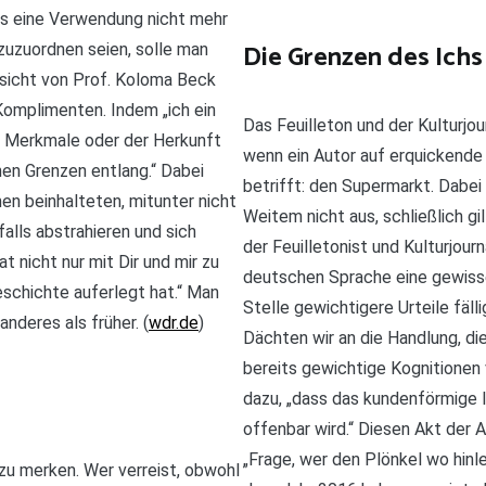
ass eine Verwendung nicht mehr
Die Grenzen des Ichs
 zuzuordnen seien, solle man
nsicht von Prof. Koloma Beck
omplimenten. Indem „ich ein
Das Feuilleton und der Kulturj
 Merkmale oder der Herkunft
wenn ein Autor auf erquickende 
nen Grenzen entlang.“ Dabei
betrifft: den Supermarkt. Dabei 
en beinhalteten, mitunter nicht
Weitem nicht aus, schließlich gi
lls abstrahieren und sich
der Feuilletonist und Kulturjour
 nicht nur mit Dir und mir zu
deutschen Sprache eine gewisse
Geschichte auferlegt hat.“ Man
Stelle gewichtigere Urteile fäll
nderes als früher. (
wdr.de
)
Dächten wir an die Handlung, d
bereits gewichtige Kognitionen
dazu, „dass das kundenförmige I
offenbar wird.“ Diesen Akt der 
„Frage, wer den Plönkel wo hinl
zu merken. Wer verreist, obwohl