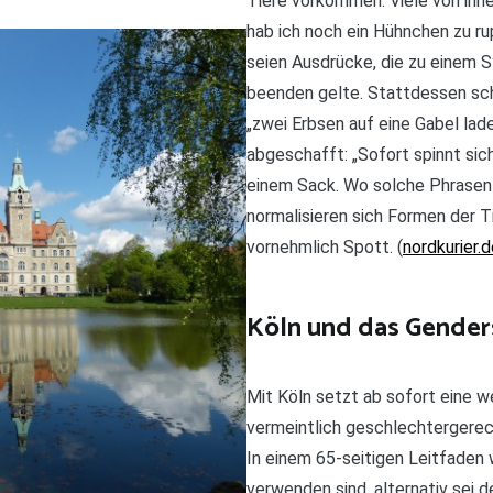
Tiere vorkommen. Viele von ihne
hab ich noch ein Hühnchen zu ru
seien Ausdrücke, die zu einem 
beenden gelte. Stattdessen sch
„zwei Erbsen auf eine Gabel lad
abgeschafft: „Sofort spinnt sic
einem Sack. Wo solche Phrasen
normalisieren sich Formen der T
vornehmlich Spott. (
nordkurier.
Köln und das Gender
Mit Köln setzt ab sofort eine w
vermeintlich geschlechtergerec
In einem 65-seitigen Leitfaden 
verwenden sind, alternativ sei d