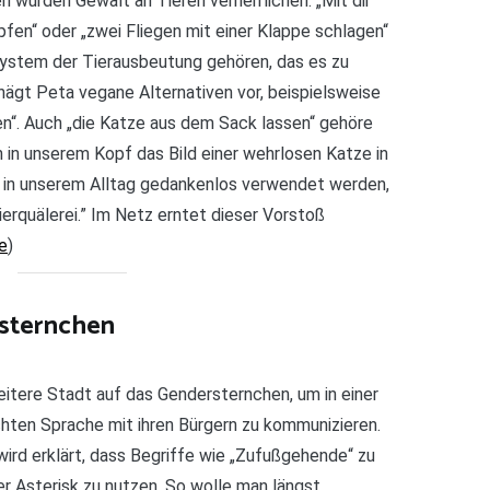
n würden Gewalt an Tieren verherrlichen. „Mit dir
pfen“ oder „zwei Fliegen mit einer Klappe schlagen“
System der Tierausbeutung gehören, das es zu
ägt Peta vegane Alternativen vor, beispielsweise
en“. Auch „die Katze aus dem Sack lassen“ gehöre
h in unserem Kopf das Bild einer wehrlosen Katze in
 in unserem Alltag gedankenlos verwendet werden,
ierquälerei.” Im Netz erntet dieser Vorstoß
de
)
sternchen
eitere Stadt auf das Gendersternchen, um in einer
hten Sprache mit ihren Bürgern zu kommunizieren.
wird erklärt, dass Begriffe wie „Zufußgehende“ zu
er Asterisk zu nutzen. So wolle man längst