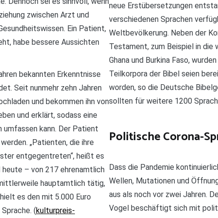
ke. Dennoch sei es sinnvoll, wenn
neue Erstübersetzungen entstan
eziehung zwischen Arzt und
verschiedenen Sprachen verfügb
 Gesundheitswissen. Ein Patient,
Weltbevölkerung. Neben der K
teht, habe bessere Aussichten
Testament, zum Beispiel in die 
Ghana und Burkina Faso, wurden 
Teilkorpora der Bibel seien ber
Jahren bekannten Erkenntnisse
worden, so die Deutsche Bibelg
det. Seit nunmehr zehn Jahren
sollten für weitere 1200 Sprac
hochladen und bekommen ihn von
ieben und erklärt, sodass eine
n umfassen kann. Der Patient
Politische Corona-Sp
werden. „Patienten, die ihre
ster entgegentreten“, heißt es
Dass die Pandemie kontinuierlic
d heute – von 217 ehrenamtlich
Wellen, Mutationen und Öffnung
ittlerweile hauptamtlich tätig,
aus als noch vor zwei Jahren. 
hielt es den mit 5.000 Euro
Vogel beschäftigt sich mit poli
 Sprache. (
kulturpreis-