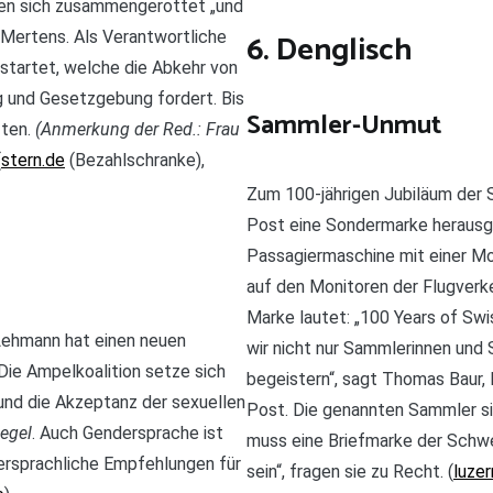
tten sich zusammengerottet „und
6. Denglisch
 Mertens. Als Verantwortliche
estartet, welche die Abkehr von
ng und Gesetzgebung fordert. Bis
Sammler-Unmut
ften.
(Anmerkung der Red.: Frau
(
stern.de
(Bezahlschranke),
Zum 100-jährigen Jubiläum der 
Post eine Sondermarke herausge
Passagiermaschine mit einer M
auf den Monitoren der Flugverke
Marke lautet: „100 Years of Swis
Lehmann hat einen neuen
wir nicht nur Sammlerinnen und
Die Ampelkoalition setze sich
begeistern“, sagt Thomas Baur,
nd die Akzeptanz der sexuellen
Post. Die genannten Sammler si
egel
. Auch Gendersprache ist
muss eine Briefmarke der Schwei
ersprachliche Empfehlungen für
sein“, fragen sie zu Recht. (
luzer