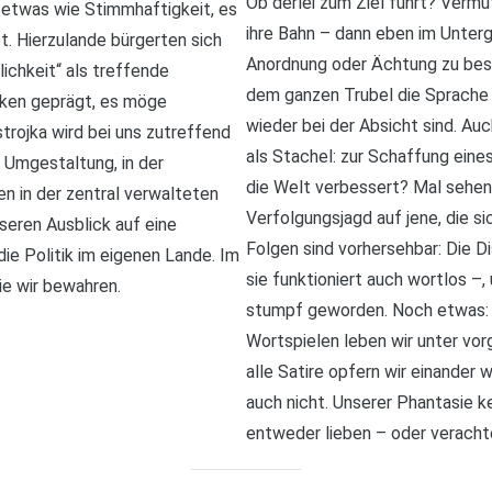
Ob derlei zum Ziel führt? Vermu
 etwas wie Stimmhaftigkeit, es
ihre Bahn – dann eben im Unter
. Hierzulande bürgerten sich
Anordnung oder Ächtung zu besei
ichkeit“ als treffende
dem ganzen Trubel die Sprache v
ken geprägt, es möge
wieder bei der Absicht sind. Au
rojka wird bei uns zutreffend
als Stachel: zur Schaffung ein
 Umgestaltung, in der
die Welt verbessert? Mal sehen.
n in der zentral verwalteten
Verfolgungsjagd auf jene, die si
nseren Ausblick auf eine
Folgen sind vorhersehbar: Die Di
die Politik im eigenen Lande. Im
sie funktioniert auch wortlos –,
ie wir bewahren.
stumpf geworden. Noch etwas: 
Wortspielen leben wir unter vorg
alle Satire opfern wir einander 
auch nicht. Unserer Phantasie k
entweder lieben – oder verachte