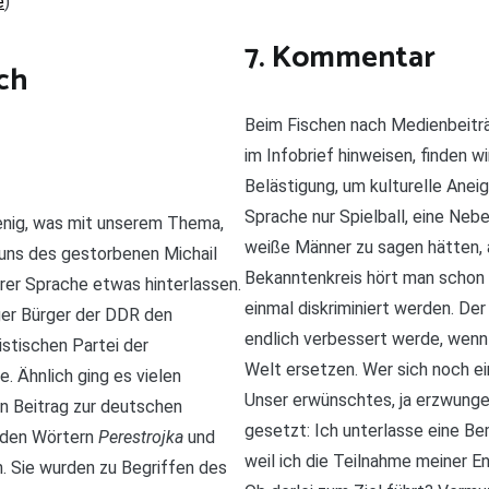
e
)
7. Kommentar
ch
Beim Fischen nach Medienbeitr
im Infobrief hinweisen, finden w
Belästigung, um kulturelle Aneig
Sprache nur Spielball, eine Neb
wenig, was mit unserem Thema,
weiße Männer zu sagen hätten, a
 uns des gestorbenen Michail
Bekanntenkreis hört man schon 
er Sprache etwas hinterlassen.
einmal diskriminiert werden. Der 
nger Bürger der DDR den
endlich verbessert werde, wenn 
stischen Partei der
Welt ersetzen. Wer sich noch e
. Ähnlich ging es vielen
Unser erwünschtes, ja erzwunge
n Beitrag zur deutschen
gesetzt: Ich unterlasse eine Be
 den Wörtern
Perestrojka
und
weil ich die Teilnahme meiner 
n. Sie wurden zu Begriffen des