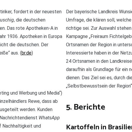
riker, fordert in der neuesten
Der bayerische Landkreis Wunsie
auschig
, die deutschen
Umfrage, die klären soll, welch
fen. Das rote Apotheken-A in
richtige sei. Zur Auswahl stehen
 Jahr 1936. Apotheken in Europa
Kampagne „Freiraum Fichtelgebir
nicht die deutschen. Der
Ortsnamen der Region in unters
iße“ aus. (
br.de
)
Interessierte haben in der Net
24 Ortsnamen in den Landkreise
daraufhin als Grundlage für ein
dienen. Das Ziel sei es, durch 
„Selbstbewusstsein der Region“ 
eting und Werbung und Media“)
inzelhändlers Rewe, dass ab
5. Berichte
sgeteilt werden. Kunden
 Nachrichtendienst
WhatsApp
Kartoffeln in Brasilie
f Nachhaltigkeit und