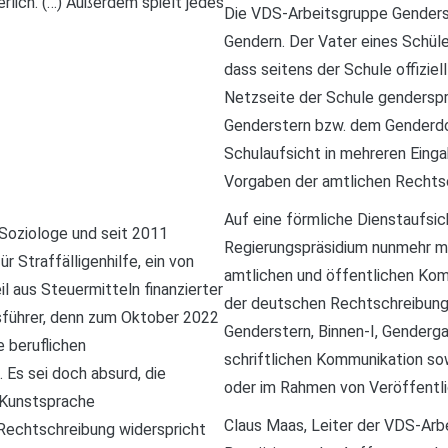
erlich. (…) Außerdem spielt jedes
Die VDS-Arbeitsgruppe Genders
Gendern. Der Vater eines Schül
dass seitens der Schule offiziel
Netzseite der Schule genderspr
Genderstern bzw. dem Genderdo
Schulaufsicht in mehreren Eing
Vorgaben der amtlichen Rechtsch
Auf eine förmliche Dienstaufsi
 Soziologe und seit 2011
Regierungspräsidium nunmehr mit,
 Straffälligenhilfe, ein von
amtlichen und öffentlichen Kom
 aus Steuermitteln finanzierter
der deutschen Rechtschreibung 
tsführer, denn zum Oktober 2022
Genderstern, Binnen-I, Genderga
e beruflichen
schriftlichen Kommunikation so
 Es sei doch absurd, die
oder im Rahmen von Veröffentli
r Kunstsprache
Claus Maas, Leiter der VDS-Arbe
Rechtschreibung widerspricht