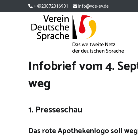
Zum
+4923072016931
info@vds-ev.de
Inhalt
springen
Verein Deutsche Sprache e. V.
Das weltweite Netz der deutschen Sprache
Infobrief vom 4. Se
weg
1. Presseschau
Das rote Apothekenlogo soll weg