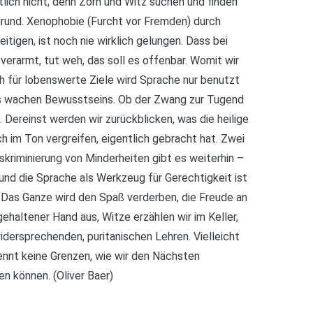
tlich nicht, denn Zorn und Witz suchen und finden
grund. Xenophobie (Furcht vor Fremden) durch
tigen, ist noch nie wirklich gelungen. Dass bei
erarmt, tut weh, das soll es offenbar. Womit wir
ch für lobenswerte Ziele wird Sprache nur benutzt
es wachen Bewusstseins. Ob der Zwang zur Tugend
 Dereinst werden wir zurückblicken, was die heilige
ch im Ton vergreifen, eigentlich gebracht hat. Zwei
skriminierung von Minderheiten gibt es weiterhin –
 und die Sprache als Werkzeug für Gerechtigkeit ist
Das Ganze wird den Spaß verderben, die Freude an
ehaltener Hand aus, Witze erzählen wir im Keller,
widersprechenden, puritanischen Lehren. Vielleicht
ennt keine Grenzen, wie wir den Nächsten
n können. (Oliver Baer)