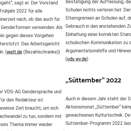
Bestätigung der Auffassung, da
geht“, sagt er. Der Vorstand
Schulen nichts verloren hat. De
rühjahr 2022 für alle
Elterngremien an Schulen auf, 
inerzeit nach, ob das auch für
Gebrauch in den anstehenden Z
ne Genderformen verwenden. Als
Einhaltung einer korrekten Stan
thin gegen dieses Vorgehen
schulischen Kommunikation zu d
terstützt. Das Arbeitsgericht
Argumentationshilfe und Hinwei
n. (
welt.de
(Bezahlschranke))
(
vds-ev.de
)
„Süttember“ 2022
 der VDS-AG Gendersprache und
Auch in diesem Jahr steht der S
Für den Redakteur ist
Aktionsmonat „Süttember“ kämp
ewisse Zeit braucht, um sich
gewachsenen Kulturtechnik. Det
rachwandel zu tun, sondern mit
Süttember-Programm 2022 lasse
 dieses Thema immer wieder