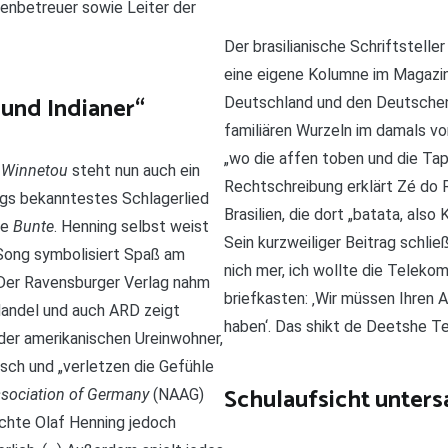
ndenbetreuer sowie Leiter der
Der brasilianische Schriftstelle
eine eigene Kolumne im Magazin
 und Indianer“
Deutschland und den Deutschen“
familiären Wurzeln im damals vo
„wo die affen toben und die Tap
s
Winnetou
steht nun auch ein
Rechtschreibung erklärt Zé do 
ings bekanntestes Schlagerlied
Brasilien, die dort „batata, als
ie
Bunte
. Henning selbst weist
Sein kurzweiliger Beitrag schließ
 Song symbolisiert Spaß am
nich mer, ich wollte die Teleko
. Der Ravensburger Verlag nahm
briefkasten: ‚Wir müssen Ihren 
andel und auch ARD zeigt
haben‘. Das shikt de Deetshe Te
 der amerikanischen Ureinwohner,
isch und „verletzen die Gefühle
Schulaufsicht unter
sociation of Germany
(NAAG)
öchte Olaf Henning jedoch