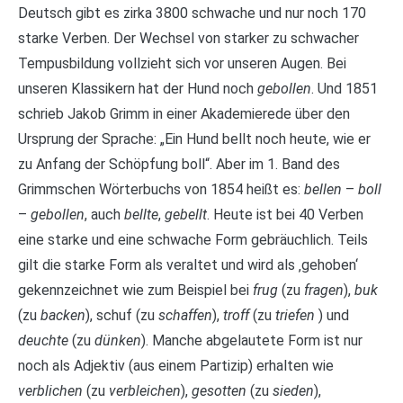
Deutsch gibt es zirka 3800 schwache und nur noch 170
starke Verben. Der Wechsel von starker zu schwacher
Tempusbildung vollzieht sich vor unseren Augen. Bei
unseren Klassikern hat der Hund noch
gebollen
. Und 1851
schrieb Jakob Grimm in einer Akademierede über den
Ursprung der Sprache: „Ein Hund bellt noch heute, wie er
zu Anfang der Schöpfung boll“. Aber im 1. Band des
Grimmschen Wörterbuchs von 1854 heißt es:
bellen
–
boll
–
gebollen
, auch
bellte
,
gebellt
. Heute ist bei 40 Verben
eine starke und eine schwache Form gebräuchlich. Teils
gilt die starke Form als veraltet und wird als ‚gehoben‘
gekennzeichnet wie zum Beispiel bei
frug
(zu
fragen
),
buk
(zu
backen
), schuf (zu
schaffen
),
troff
(zu
triefen
) und
deuchte
(zu
dünken
). Manche abgelautete Form ist nur
noch als Adjektiv (aus einem Partizip) erhalten wie
verblichen
(zu
verbleichen
),
gesotten
(zu
sieden
),