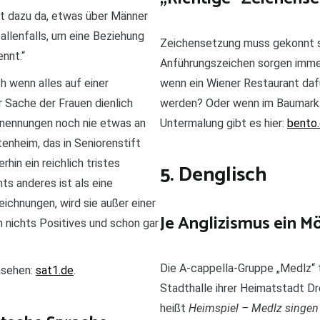
cht dazu da, etwas über Männer
allenfalls, um eine Beziehung
Zeichensetzung muss gekonnt se
nnt.“
Anführungszeichen sorgen immer
h wenn alles auf einer
wenn ein Wiener Restaurant dafür
 Sache der Frauen dienlich
werden? Oder wenn im Baumarkt 
enennungen noch nie etwas an
Untermalung gibt es hier:
bento
tenheim, das in Seniorenstift
hin ein reichlich tristes
5. Denglisch
s anderes ist als eine
chnungen, wird sie außer einer
Je Anglizismus ein M
n nichts Positives und schon gar
Die A-cappella-Gruppe „Medlz“ 
nsehen:
sat1.de
.
Stadthalle ihrer Heimatstadt Dr
heißt
Heimspiel – Medlz singen