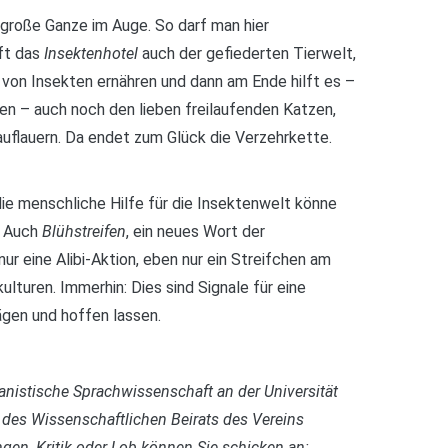
 große Ganze im Auge. So darf man hier
lft das
Insektenhotel
auch der gefiederten Tierwelt,
h von Insekten ernähren und dann am Ende hilft es –
 – auch noch den lieben freilaufenden Katzen,
uflauern. Da endet zum Glück die Verzehrkette.
die menschliche Hilfe für die Insektenwelt könne
. Auch
Blühstreifen
, ein neues Wort der
r eine Alibi-Aktion, eben nur ein Streifchen am
ulturen. Immerhin: Dies sind Signale für eine
gen und hoffen lassen.
manistische Sprachwissenschaft an der Universität
 des Wissenschaftlichen Beirats des Vereins
gen, Kritik oder Lob können Sie schicken an: