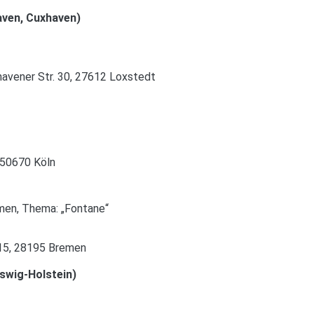
aven, Cuxhaven)
avener Str. 30, 27612 Loxstedt
, 50670 Köln
men, Thema: „Fontane“
 15, 28195 Bremen
eswig-Holstein)