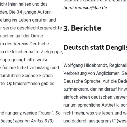
ichtlinien halten und das
horst.munske@fau.de
en. Die 34-jährige Autorin
gelung ins Leben gerufen und
3. Berichte
Ihr sei die geschlechtergerechte
nschen auf der Online-
ern des Vereins Deutsche
Deutsch statt Dengli
nau die klischeehafte Zielgruppe,
Salopp gesagt: alte weiße
Wolfgang Hildebrandt, Regionalle
ür ihre Initiative bislang rund
Verbreitung von Anglizismen. Sei
urch ihren Science Fiction
Deutsche Sprache. Auf die Bed
te. Optimierer*innen gab es
aufmerksam, der ihn darauf hinw
einfach einen deutschen verwen
nur um sprachliche Ästhetik, so
nd nur ganz wenige Frauen
“. So
nicht mehr, was sie lesen, und
besagt aber im Artikel 3 (3):
und dadurch ausgegrenzt.“ (
wese