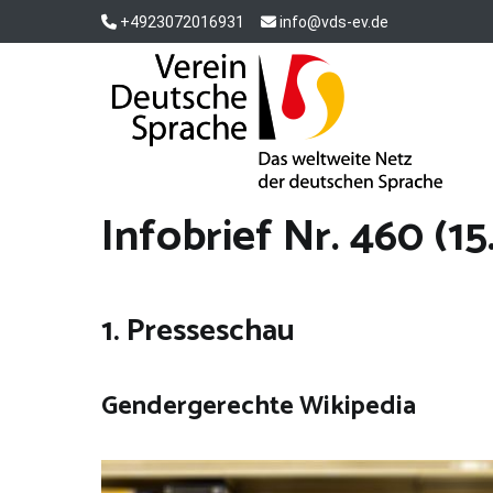
Zum
+4923072016931
info@vds-ev.de
Inhalt
springen
Verein Deutsche Sprache e. V.
Das weltweite Netz der deutschen Sprache
Infobrief Nr. 460 (1
1. Presseschau
Gendergerechte Wikipedia