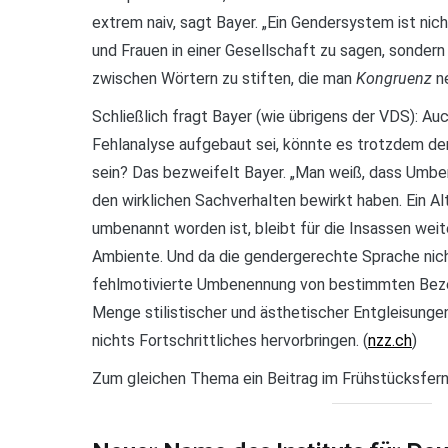
extrem naiv, sagt Bayer. „Ein Gendersystem ist ni
und Frauen in einer Gesellschaft zu sagen, sondern 
zwischen Wörtern zu stiften, die man
Kongruenz
ne
Schließlich fragt Bayer (wie übrigens der VDS): Auc
Fehlanalyse aufgebaut sei, könnte es trotzdem der
sein? Das bezweifelt Bayer. „Man weiß, dass Umb
den wirklichen Sachverhalten bewirkt haben. Ein Al
umbenannt worden ist, bleibt für die Insassen weiter
Ambiente. Und da die gendergerechte Sprache nicht
fehlmotivierte Umbenennung von bestimmten Bezei
Menge stilistischer und ästhetischer Entgleisunge
nichts Fortschrittliches hervorbringen. (
nzz.ch
)
Zum gleichen Thema ein Beitrag im Frühstücksfer