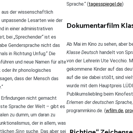
Sprache.“ (
tagesspiegel.de
)
 aus der wissenschaftlich
o unpassende Lesarten wie der
Dokumentarfilm Kla
d in einer administrativen
t; bei „Sprechender“ ist es
Ab Mai im Kino zu sehen, aber b
abe Gendersprache nicht das
Klasse Deutsch
handelt von Spra
als in Richtung Unfug.“ Die
von der Lehrerin Ute Vecchio. M
nführen und neue Namen für alte
gekommene Kinder auf das deut
k oder ihr phonologisches
auf die sie dabei stößt, sind vie
 sagen, dass der Mensch das
wurde mit dem Hauptpreis LÜDIA
.“
Publikumsliebling beim Kinofest
n Erfindungen nicht gemacht
Erlernen der deutschen Sprache, 
sste Sprache der Welt – gibt es
programmkino.de. (
wfilm.de
,
pro
alen zu dumm, um daran zu
ktionalismus, der in allem, was
„Richtige“ Zeichens
ntlichen
Sinn
suche. Das aber sei