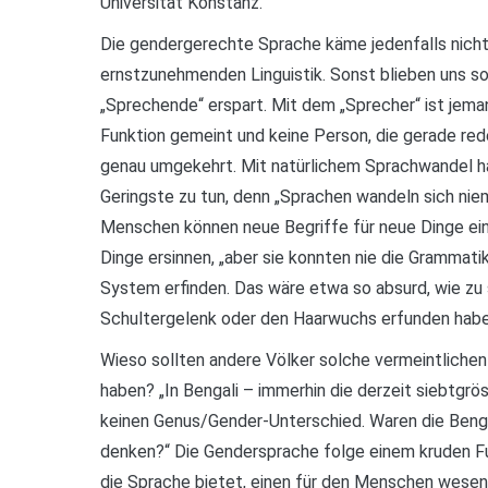
Universität Konstanz.
Die gendergerechte Sprache käme jedenfalls nicht
ernstzunehmenden Linguistik. Sonst blieben uns s
„Sprechende“ erspart. Mit dem „Sprecher“ ist jeman
Funktion gemeint und keine Person, die gerade rede
genau umgekehrt. Mit natürlichem Sprachwandel h
Geringste zu tun, denn „Sprachen wandeln sich niem
Menschen können neue Begriffe für neue Dinge ei
Dinge ersinnen, „aber sie konnten nie die Grammati
System erfinden. Das wäre etwa so absurd, wie zu
Schultergelenk oder den Haarwuchs erfunden habe
Wieso sollten andere Völker solche vermeintliche
haben? „In Bengali – immerhin die derzeit siebtgrö
keinen Genus/Gender-Unterschied. Waren die Beng
denken?“ Die Gendersprache folge einem kruden Fun
die Sprache bietet, einen für den Menschen wese