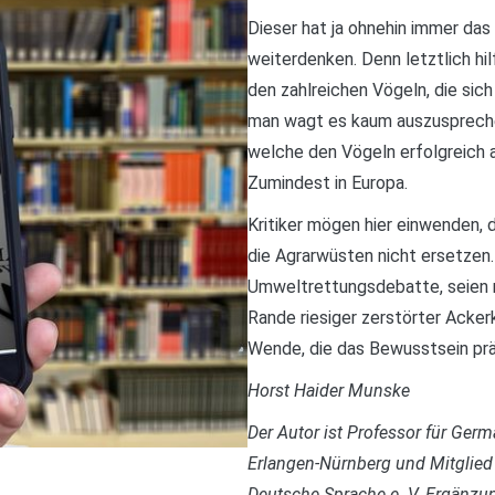
Dieser hat ja ohnehin immer das
weiterdenken. Denn letztlich hi
den zahlreichen Vögeln, die sic
man wagt es kaum auszusprechen
welche den Vögeln erfolgreich a
Zumindest in Europa.
Kritiker mögen hier einwenden, 
die Agrarwüsten nicht ersetzen
Umweltrettungsdebatte, seien nu
Rande riesiger zerstörter Ackerk
Wende, die das Bewusstsein prä
Horst Haider Munske
Der Autor ist Professor für Ger
Erlangen-Nürnberg und Mitglied
Deutsche Sprache e. V. Ergänzun