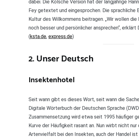
dabei. Die Kölsche Version hat der langjährige H
Fey getextet und eingesprochen. Die sprachliche B
Kultur des Willkommens beitragen. „Wir wollen di
noch besser und persönlicher ansprechen“, erklär
(
ksta.de
,
express.de
)
2. Unser Deutsch
Insektenhotel
Seit wann gibt es dieses Wort, seit wann die Sach
Digitale Wörterbuch der Deutschen Sprache (DWDS
Zusammensetzung wird etwa seit 1995 häufiger ge
Kurve der Häufigkeit rasant an. Nun wirbt nicht nu
Artenvielfalt bei den Insekten, auch der Handel ist