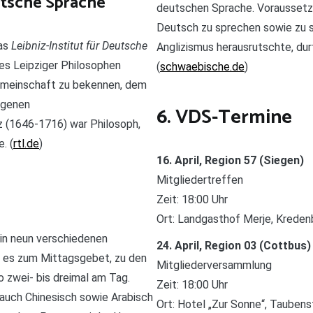
utsche Sprache
deutschen Sprache. Voraussetzu
Deutsch zu sprechen sowie zu si
das
Leibniz-Institut für Deutsche
Anglizismus herausrutschte, du
es Leipziger Philosophen
(
schwaebische.de
)
Gemeinschaft zu bekennen, dem
agenen
6. VDS-Termine
z (1646-1716) war Philosoph,
. (
rtl.de
)
16. April, Region 57 (Siegen)
Mitgliedertreffen
Zeit: 18:00 Uhr
Ort: Landgasthof Merje, Kreden
in neun verschiedenen
24. April, Region 03 (Cottbus)
t es zum Mittagsgebet, zu den
Mitgliederversammlung
 zwei- bis dreimal am Tag.
Zeit: 18:00 Uhr
 auch Chinesisch sowie Arabisch
Ort: Hotel „Zur Sonne“, Taubens