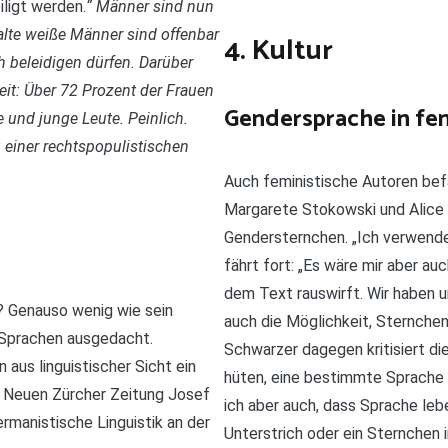
ligt werden.
“ Männer sind nun
 alte weiße Männer sind offenbar
4. Kultur
h beleidigen dürfen. Darüber
eit: Über 72 Prozent der Frauen
Gendersprache in fem
 und junge Leute. Peinlich.
einer rechtspopulistischen
Auch feministische Autoren bef
Margarete Stokowski und Alice 
Gendersternchen. „Ich verwende
fährt fort: „Es wäre mir aber a
dem Text rauswirft. Wir haben 
 Genauso wenig wie sein
auch die Möglichkeit, Sternchen
 Sprachen ausgedacht.
Schwarzer dagegen kritisiert di
us linguistischer Sicht ein
hüten, eine bestimmte Sprache vo
r Neuen Zürcher Zeitung Josef
ich aber auch, dass Sprache leb
ermanistische Linguistik an der
Unterstrich oder ein Sternchen 