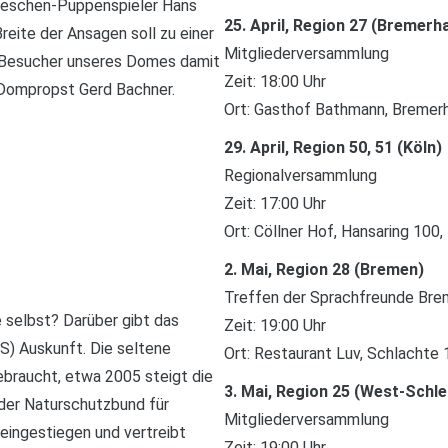
änneschen-Puppenspieler Hans
25. April, Region 27 (Bremerh
reite der Ansagen soll zu einer
Mitgliederversammlung
e Besucher unseres Domes damit
Zeit: 18:00 Uhr
t Dompropst Gerd Bachner.
Ort: Gasthof Bathmann, Bremerh
29. April, Region 50, 51 (Köln)
Regionalversammlung
Zeit: 17:00 Uhr
Ort: Cöllner Hof, Hansaring 100
2. Mai, Region 28 (Bremen)
Treffen der Sprachfreunde Bre
e selbst? Darüber gibt das
Zeit: 19:00 Uhr
) Auskunft. Die seltene
Ort: Restaurant Luv, Schlachte
braucht, etwa 2005 steigt die
3. Mai, Region 25 (West-Schl
r der Naturschutzbund für
Mitgliederversammlung
 eingestiegen und vertreibt
Zeit: 19:00 Uhr