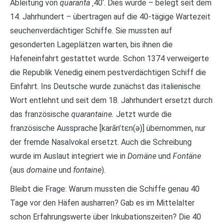
Ableitung von
quaranta
‚40‘. Dies wurde – belegt seit dem
14. Jahrhundert – übertragen auf die 40-tägige Wartezeit
seuchenverdächtiger Schiffe. Sie mussten auf
gesonderten Lageplätzen warten, bis ihnen die
Hafeneinfahrt gestattet wurde. Schon 1374 verweigerte
die Republik Venedig einem pestverdächtigen Schiff die
Einfahrt. Ins Deutsche wurde zunächst das italienische
Wort entlehnt und seit dem 18. Jahrhundert ersetzt durch
das französische
quarantaine.
Jetzt wurde die
französische Aussprache [karãn’tεn(ǝ)] übernommen, nur
der fremde Nasalvokal ersetzt. Auch die Schreibung
wurde im Auslaut integriert wie in
Domäne
und
Fontäne
(aus
domaine
und
fontaine
).
Bleibt die Frage: Warum mussten die Schiffe genau 40
Tage vor den Häfen ausharren? Gab es im Mittelalter
schon Erfahrungswerte über Inkubationszeiten? Die 40