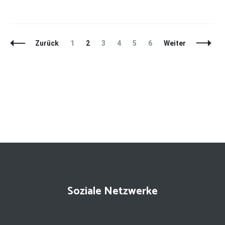
Beitragsnavigation
Seite
Seite
Seite
Seite
Seite
Seite
Zurück
1
2
3
4
5
6
Weiter
Soziale Netzwerke