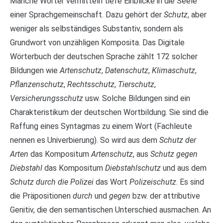
Manche Wörter vermitteln tiefe Einblicke in die Seele
einer Sprachgemeinschaft. Dazu gehört der
Schutz
, aber
weniger als selbständiges Substantiv, sondern als
Grundwort von unzähligen Komposita. Das Digitale
Wörterbuch der deutschen Sprache zählt 172 solcher
Bildungen wie
Artenschutz
,
Datenschutz
,
Klimaschutz
,
Pflanzenschutz
,
Rechtsschutz
,
Tierschutz
,
Versicherungsschutz
usw. Solche Bildungen sind ein
Charakteristikum der deutschen Wortbildung. Sie sind die
Raffung eines Syntagmas zu einem Wort (Fachleute
nennen es Univerbierung). So wird aus dem
Schutz der
Arten
das Kompositum
Artenschutz
, aus
Schutz gegen
Diebstahl
das Kompositum
Diebstahlschutz
und aus dem
Schutz durch die Polizei
das Wort
Polizeischutz
. Es sind
die Präpositionen
durch
und
gegen
bzw. der attributive
Genitiv, die den semantischen Unterschied ausmachen. An