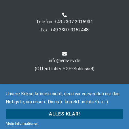
Telefon: +49 2307 2016931
Fax: +49 2307 9162448
info@vds-ev.de
(
Öffentlicher PGP-Schlüssel
)
Unsere Kekse krümeln nicht, denn wir verwenden nur das
Nötigste, um unsere Dienste korrekt anzubieten :-)
ALLES KLAR!
Copyright © 2026
Verein Deutsche Sprache e. V.
. All rights
reserved. Theme:
Cenote
by ThemeGrill. Powered by
Mehr Informationen
WordPress
.