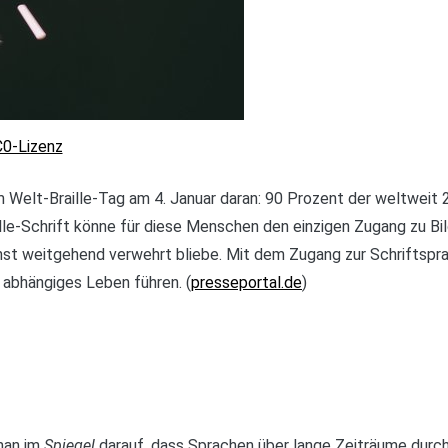
0-Lizenz
um Welt-Braille-Tag am 4. Januar daran: 90 Prozent der weltwei
lle-Schrift könne für diese Menschen den einzigen Zugang zu Bild
st weitgehend verwehrt bliebe. Mit dem Zugang zur Schriftspra
 abhängiges Leben führen. (
presseportal.de
)
man im
Spiegel
darauf, dass Sprachen über lange Zeiträume durc