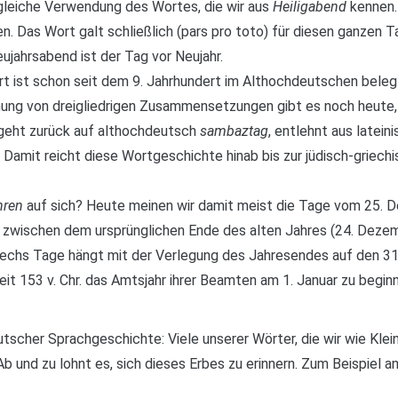
e gleiche Verwendung des Wortes, die wir aus
Heiligabend
kennen
 Das Wort galt schließlich (pars pro toto) für diesen ganzen T
ujahrsabend ist der Tag vor Neujahr.
ort ist schon seit dem 9. Jahrhundert im Althochdeutschen beleg
ung von dreigliedrigen Zusammensetzungen gibt es noch heute,
 geht zurück auf althochdeutsch
sambaztag
, entlehnt aus latein
amit reicht diese Wortgeschichte hinab bis zur jüdisch-griec
hren
auf sich? Heute meinen wir damit meist die Tage vom 25. De
e‘ zwischen dem ursprünglichen Ende des alten Jahres (24. Deze
uf sechs Tage hängt mit der Verlegung des Jahresendes auf de
eit 153 v. Chr. das Amtsjahr ihrer Beamten am 1. Januar zu begi
tscher Sprachgeschichte: Viele unserer Wörter, die wir wie Klei
b und zu lohnt es, sich dieses Erbes zu erinnern. Zum Beispiel an