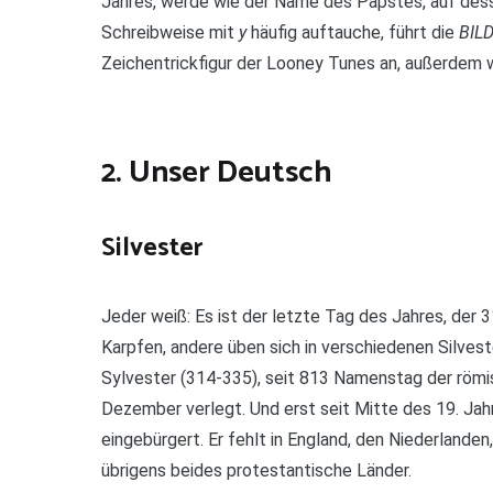
Jahres, werde wie der Name des Papstes, auf dess
Schreibweise mit
y
häufig auftauche, führt die
BIL
Zeichentrickfigur der Looney Tunes an, außerdem
2. Unser Deutsch
Silvester
Jeder weiß: Es ist der letzte Tag des Jahres, der 
Karpfen, andere üben sich in verschiedenen Silve
Sylvester (314-335), seit 813 Namenstag der römi
Dezember verlegt. Und erst seit Mitte des 19. Ja
eingebürgert. Er fehlt in England, den Niederlande
übrigens beides protestantische Länder.