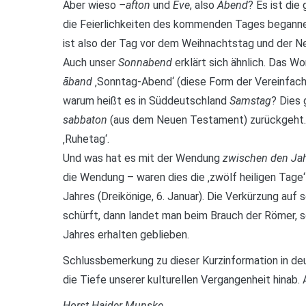
Aber wieso
–afton
und
Eve
, also
Abend
? Es ist di
die Feierlichkeiten des kommenden Tages begannen.
ist also der Tag vor dem Weihnachtstag und der Ne
Auch unser
Sonnabend
erklärt sich ähnlich. Das W
āband
‚Sonntag-Abend‘ (diese Form der Vereinfach
warum heißt es in Süddeutschland
Samstag
? Dies
sabbaton
(aus dem Neuen Testament) zurückgeht. D
‚Ruhetag‘.
Und was hat es mit der Wendung
zwischen den Ja
die Wendung – waren dies die ‚zwölf heiligen Tag
Jahres (Dreikönige, 6. Januar). Die Verkürzung a
schürft, dann landet man beim Brauch der Römer, s
Jahres erhalten geblieben.
Schlussbemerkung zu dieser Kurzinformation in deu
die Tiefe unserer kulturellen Vergangenheit hinab. A
Horst Haider Munske