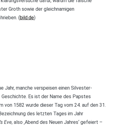
Erklärungsversuche dafür, warum die falsche
ster Groth sowie der gleichnamigen
rieben. (
bild.de
)
ue Jahr, manche verspeisen einen Silvester-
t Geschichte. Es ist der Name des Papstes
rm von 1582 wurde dieser Tag vom 24. auf den 31.
 Bezeichnung des letzten Tages im Jahr
’s Eve
, also ‚Abend des Neuen Jahres‘ gefeiert –