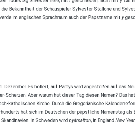
en Todestag Silvester fiele, mit
i
geschrieben, nicht mit y. Als 
D
die Bekanntheit der Schauspieler Sylvester Stallone und Sylve
 werde im englischen Sprachraum auch der Papstname mit
y
gesch
31. Dezember. Es böllert, auf Partys wird angestoßen auf das Ne
ster-Scherzen. Aber warum hat dieser Tag diesen Namen? Das ha
sch-katholischen Kirche. Durch die Gregorianische Kalenderrefo
hrhunderts hat sich im Deutschen der päpstliche Namenstag als
n, Skandinavien. In Schweden wird
nyårsafton
, in England
New Year