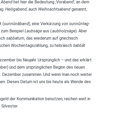
.
Abend
hat hier die Bedeutung ‚Vorabend‘, an dem
ag.
Heiligabend
, auch
Weihnachtsabend
genannt,
t (
sunnūnāband
), eine Verkürzung von
sunnūntag-
 zum Beispiel
Laubsäge
aus
Laubholzsäge
). Aber
isch
sabbatum
, das wiederum auf griechisch
hischen Wochentagszählung, zu hebräisch
šabbāt
zember bis Neujahr. Ursprünglich – und das erklärt
mber) und dem ursprünglichen Beginn des neuen
n 31. Dezember zusammen. Und wenn man noch weiter
nnen. Dieses Datum ist uns bis heute als Wende des
ngeld der Kommunikation benutzen, reichen weit in
 Silvester.