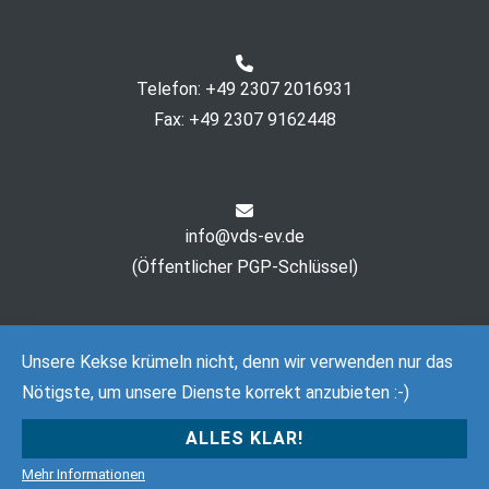
Telefon: +49 2307 2016931
Fax: +49 2307 9162448
info@vds-ev.de
(
Öffentlicher PGP-Schlüssel
)
Unsere Kekse krümeln nicht, denn wir verwenden nur das
Nötigste, um unsere Dienste korrekt anzubieten :-)
ALLES KLAR!
Copyright © 2026
Verein Deutsche Sprache e. V.
. All rights
reserved. Theme:
Cenote
by ThemeGrill. Powered by
Mehr Informationen
WordPress
.