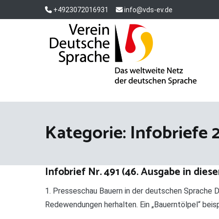
Zum
+4923072016931
info@vds-ev.de
Inhalt
springen
Verein Deutsche Sprache e. V.
Das weltweite Netz der deutschen Sprache
Kategorie:
Infobriefe 
Infobrief Nr. 491 (46. Ausgabe in dies
1. Presseschau Bauern in der deutschen Sprache De
Redewendungen herhalten. Ein „Bauerntölpel“ beispi