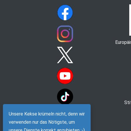
Europä
St
Unsere Kekse krümeln nicht, denn wir
verwenden nur das Nötigste, um
unsere Dienste korrekt anzubieten :-)