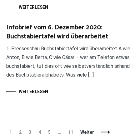
WEITERLESEN
Infobrief vom 6. Dezember 2020:
Buchstabiertafel wird überarbeitet
1. Presseschau Buchstabiertafel wird überarbeitet A wie
Anton, B wie Berta, C wie Cäsar – wer am Telefon etwas
buchstabiert, tut dies oft wie selbstverständlich anhand
des Buchstabieralphabets. Was viele […]
WEITERLESEN
Beitragsnavigation
Seite
Seite
Seite
Seite
Seite
Seite
1
2
3
4
5
…
11
Weiter