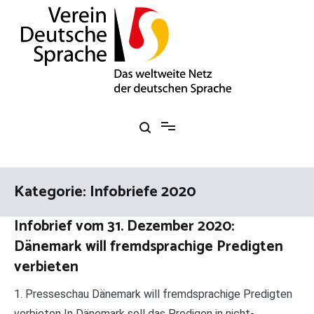
Zum
Inhalt
springen
Verein Deutsche Sprache e. V.
Das weltweite Netz der deutschen Sprache
Kategorie:
Infobriefe 2020
Infobrief vom 31. Dezember 2020:
Dänemark will fremdsprachige Predigten
verbieten
1. Presseschau Dänemark will fremdsprachige Predigten
verbieten In Dänemark soll das Predigen in nicht-